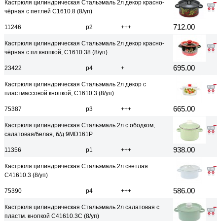
Кастрюля цилиндрическая Стальэмаль 2л декор красно-
чёрная с петлей С1610.8 (8/уп)
712.00
11246
р2
+++
Кастрюля цилиндрическая Стальэмаль 2л декор красно-
чёрная с пл.кнопкой, С1610.38 (8/уп)
695.00
23422
р4
+
Кастрюля цилиндрическая Стальэмаль 2л декор с
пластмассовой кнопкой, С1610.3 (8/уп)
665.00
75387
р3
+++
Кастрюля цилиндрическая Стальэмаль 2л с ободком,
салатовая/белая, б/д 9MD161P
938.00
11356
р1
+++
Кастрюля цилиндрическая Стальэмаль 2л светлая
С41610.3 (8/уп)
586.00
75390
р4
+++
Кастрюля цилиндрическая Стальэмаль 2л салатовая с
пластм. кнопкой С41610.3С (8/уп)