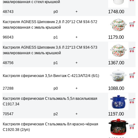
эмалированная с стекл крышкой
1748.00
48743
р0
+
Кастрюля AGNESS Шиповник 2,8 Л 20*12 СМ 934-572
эмалированная с эмаль крышкой
1179.00
96043
р1
+
Кастрюля AGNESS Шиповник 3,6 Л 22*13 СМ 934-573
эмалированная с эмаль крышкой
1367.00
48756
р1
+
Кастрюля сферическая 3,5л Винтаж С-4213АП2/4 (6/1)
1088.00
27288
р0
+
Кастрюля сферическая Стальэмаль 5,5л васильковая
С1917.34
1197.00
70547
р2
+
Кастрюля сферическая Стальэмаль 8л красно-чёрная
С1920.38 (2/уп)