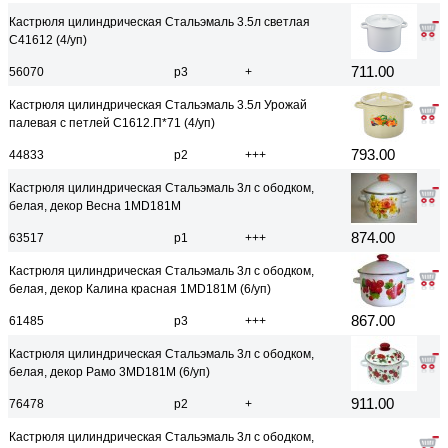
Кастрюля цилиндрическая Стальэмаль 3.5л светлая
С41612 (4/уп)
711.00
56070
р3
+
Кастрюля цилиндрическая Стальэмаль 3.5л Урожай
палевая с петлей С1612.П*71 (4/уп)
793.00
44833
р2
+++
Кастрюля цилиндрическая Стальэмаль 3л с ободком,
белая, декор Весна 1MD181M
874.00
63517
р1
+++
Кастрюля цилиндрическая Стальэмаль 3л с ободком,
белая, декор Калина красная 1MD181M (6/уп)
867.00
61485
р3
+++
Кастрюля цилиндрическая Стальэмаль 3л с ободком,
белая, декор Рамо 3MD181M (6/уп)
911.00
76478
р2
+
Кастрюля цилиндрическая Стальэмаль 3л с ободком,