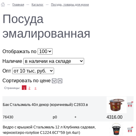
Главная
Каталог
Посуда, товары для кухни
Посуда
эмалированная
Отображать по
Наличие
Опт
Сортировать по цене
Страницы:
2
»
1
Бак Стальэмаль 40л декор (коричневый) С2833.в
4316.00
76430
р0
+
Ведро с крышкой Стальэмаль 12 л Клубника садовая,
черное/серо-голубое С1224.6СГ*59 (уп.4шт)