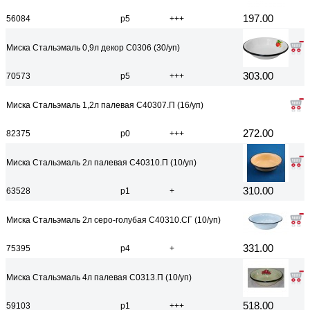
197.00
56084
р5
+++
Миска Стальэмаль 0,9л декор С0306 (30/уп)
303.00
70573
р5
+++
Миска Стальэмаль 1,2л палевая С40307.П (16/уп)
272.00
82375
р0
+++
Миска Стальэмаль 2л палевая С40310.П (10/уп)
310.00
63528
р1
+
Миска Стальэмаль 2л серо-голубая С40310.СГ (10/уп)
331.00
75395
р4
+
Миска Стальэмаль 4л палевая С0313.П (10/уп)
518.00
59103
р1
+++