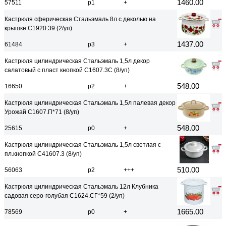
1460.00
57511
р1
+
Кастрюля сферическая Стальэмаль 8л с деколью на
крышке С1920.39 (2/уп)
1437.00
61484
р3
+
Кастрюля цилиндрическая Стальэмаль 1,5л декор
салатовый с пласт кнопкой С1607.3С (8/уп)
548.00
16650
р2
+
Кастрюля цилиндрическая Стальэмаль 1,5л палевая декор
Урожай С1607.П*71 (8/уп)
548.00
25615
р0
+
Кастрюля цилиндрическая Стальэмаль 1,5л светлая с
пл.кнопкой С41607.3 (8/уп)
510.00
56063
р2
+++
Кастрюля цилиндрическая Стальэмаль 12л Клубника
садовая серо-голубая С1624.СГ*59 (2/уп)
1665.00
78569
р0
+