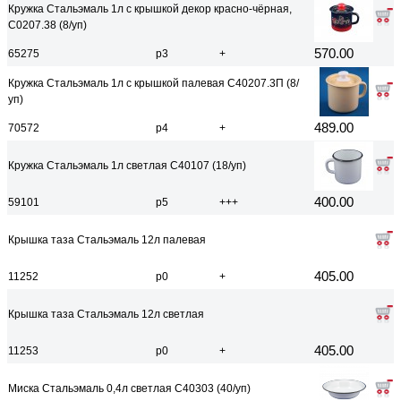
Кружка Стальэмаль 1л с крышкой декор красно-чёрная,
С0207.38 (8/уп)
570.00
65275
р3
+
Кружка Стальэмаль 1л с крышкой палевая С40207.3П (8/
уп)
489.00
70572
р4
+
Кружка Стальэмаль 1л светлая С40107 (18/уп)
400.00
59101
р5
+++
Крышка таза Стальэмаль 12л палевая
405.00
11252
р0
+
Крышка таза Стальэмаль 12л светлая
405.00
11253
р0
+
Миска Стальэмаль 0,4л светлая С40303 (40/уп)