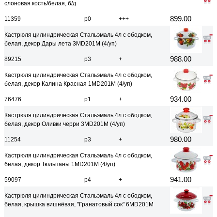
слоновая кость/белая, б/д
899.00
11359
р0
+++
Кастрюля цилиндрическая Стальэмаль 4л с ободком,
белая, декор Дары лета 3MD201M (4/уп)
988.00
89215
р3
+
Кастрюля цилиндрическая Стальэмаль 4л с ободком,
белая, декор Калина Красная 1MD201M (4/уп)
934.00
76476
р1
+
Кастрюля цилиндрическая Стальэмаль 4л с ободком,
белая, декор Оливки черри 3MD201M (4/уп)
980.00
11254
р3
+
Кастрюля цилиндрическая Стальэмаль 4л с ободком,
белая, декор Тюльпаны 1MD201M (4/уп)
941.00
59097
р4
+
Кастрюля цилиндрическая Стальэмаль 4л с ободком,
белая, крышка вишнёвая, "Гранатовый сок" 6MD201M