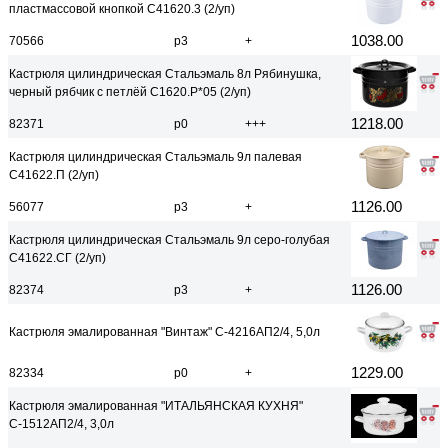
пластмассовой кнопкой С41620.3 (2/уп)
1038.00
70566
р3
+
Кастрюля цилиндрическая Стальэмаль 8л Рябинушка,
черный рябчик с петлёй С1620.Р*05 (2/уп)
1218.00
82371
р0
+++
Кастрюля цилиндрическая Стальэмаль 9л палевая
С41622.П (2/уп)
1126.00
56077
р3
+
Кастрюля цилиндрическая Стальэмаль 9л серо-голубая
С41622.СГ (2/уп)
1126.00
82374
р3
+
Кастрюля эмалированная "Винтаж" С-4216АП2/4, 5,0л
1229.00
82334
р0
+
Кастрюля эмалированная "ИТАЛЬЯНСКАЯ КУХНЯ"
С-1512АП2/4, 3,0л