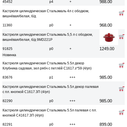
988.00
45452
р4
+
Кастрюля цилиндрическая Стальэмаль 4л с ободком,
вишнёвая/белая, б/д
968.00
11360
р0
+
Кастрюля цилиндрическая Стальэмаль 5,5 л с ободком,
вишнёвая/белая, б/д 9MD221P
1249.00
91825
р0
+
Новинка
Кастрюля цилиндрическая Стальэмаль 5.5л декор
Клубника садовая, зел рябч с петлёй С1617.з*59 (4/уп)
985.00
83676
р1
+++
Кастрюля цилиндрическая Стальэмаль 5.5л декор палевая
с пл. кнопкой С1617.3П (4/уп)
985.00
82290
р0
+++
Кастрюля цилиндрическая Стальэмаль 5.5л палевая с пл.
кнопкой С41617.3П (4/уп)
899.00
82291
р0
+++