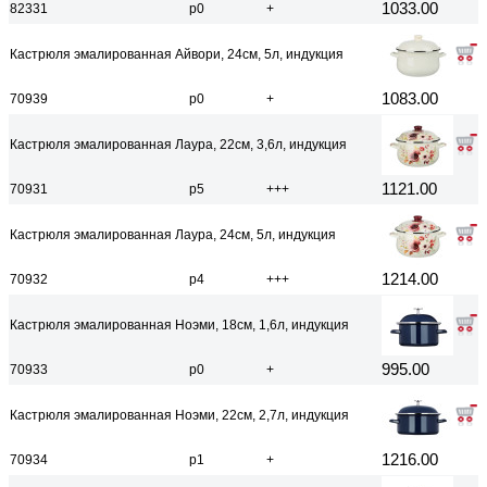
1033.00
82331
р0
+
Кастрюля эмалированная Айвори, 24см, 5л, индукция
1083.00
70939
р0
+
Кастрюля эмалированная Лаура, 22см, 3,6л, индукция
1121.00
70931
р5
+++
Кастрюля эмалированная Лаура, 24см, 5л, индукция
1214.00
70932
р4
+++
Кастрюля эмалированная Ноэми, 18см, 1,6л, индукция
995.00
70933
р0
+
Кастрюля эмалированная Ноэми, 22см, 2,7л, индукция
1216.00
70934
р1
+