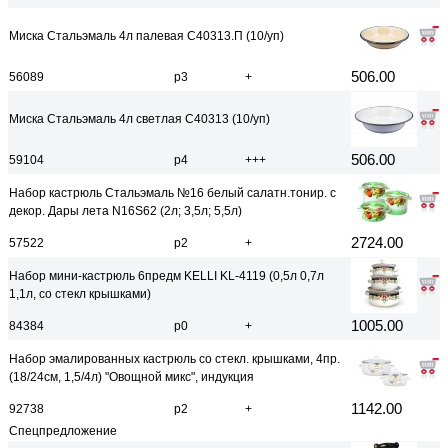
Миска Стальэмаль 4л палевая С40313.П (10/уп)
506.00
56089
р3
+
Миска Стальэмаль 4л светлая С40313 (10/уп)
506.00
59104
р4
+++
Набор кастрюль Стальэмаль №16 белый салатн.тонир. с
декор. Дары лета N16S62 (2л; 3,5л; 5,5л)
2724.00
57522
р2
+
Набор мини-кастрюль 6предм KELLI KL-4119 (0,5л 0,7л
1,1л, со стекл крышками)
1005.00
84384
р0
+
Набор эмалированных кастрюль со стекл. крышками, 4пр.
(18/24см, 1,5/4л) "Овощной микс", индукция
1142.00
92738
р2
+
Спецпредложение