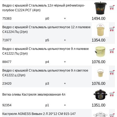
Ведро с крышкой Стальэмаль 12л чёрный рябчик/серо-
голубое С1224.РСГ (4/уп)
1494.00
75383
р0
+
Ведро с крышкой Стальэмаль цельнотянутое 12 л палевое
С41224.Пц (2/уп)
1354.00
71977
р5
+
Ведро с крышкой Стальэмаль цельнотянутое 9 л палевое
С41222.Пц (2/уп)
1076.00
88477
р4
+
Ведро с крышкой Стальэмаль цельнотянутое 9 л светлое
С41222.ц (2/уп)
1076.00
23420
р3
+
Ветка оливы Кастрюля эмалированная 4л
1351.00
92354
р1
+
Кастрюля AGNESS Вивьен 2 Л 20*12 СМ 915-147