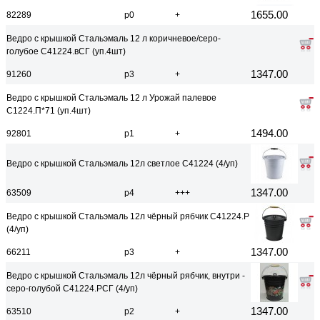
1655.00
82289
р0
+
Ведро с крышкой Стальэмаль 12 л коричневое/серо-
голубое С41224.вСГ (уп.4шт)
1347.00
91260
р3
+
Ведро с крышкой Стальэмаль 12 л Урожай палевое
С1224.П*71 (уп.4шт)
1494.00
92801
р1
+
Ведро с крышкой Стальэмаль 12л светлое С41224 (4/уп)
1347.00
63509
р4
+++
Ведро с крышкой Стальэмаль 12л чёрный рябчик С41224.Р
(4/уп)
1347.00
66211
р3
+
Ведро с крышкой Стальэмаль 12л чёрный рябчик, внутри -
серо-голубой С41224.РСГ (4/уп)
1347.00
63510
р2
+