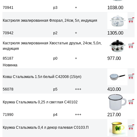
1038.00
70941
р3
+
Кастрюля эмалированная Флорал, 24см, 5л, индукция
1305.00
70942
р2
+
Кастрюля эмалированная Хвостатые друзья, 24см, 5,0л,
индукция
977.00
85187
р0
+
Новинка
Ковш Стальэмаль 1.5л белый С42008 (15/уп)
410.00
56078
р5
+++
Кружка Стальэмаль 0,25 л светлая С40102
217.00
71990
р4
+++
Кружка Стальэмаль 0,4 л декор палевая С0103.П