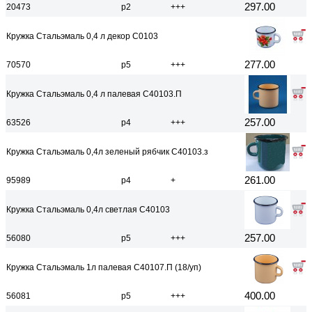
297.00
20473
р2
+++
Кружка Стальэмаль 0,4 л декор С0103
277.00
70570
р5
+++
Кружка Стальэмаль 0,4 л палевая С40103.П
257.00
63526
р4
+++
Кружка Стальэмаль 0,4л зеленый рябчик С40103.з
261.00
95989
р4
+
Кружка Стальэмаль 0,4л светлая С40103
257.00
56080
р5
+++
Кружка Стальэмаль 1л палевая С40107.П (18/уп)
400.00
56081
р5
+++