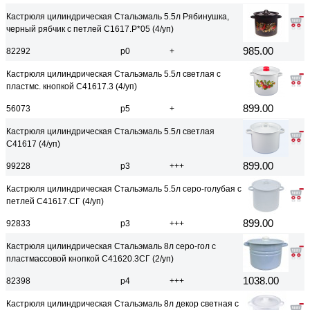
Кастрюля цилиндрическая Стальэмаль 5.5л Рябинушка,
черный рябчик с петлей С1617.Р*05 (4/уп)
985.00
82292
р0
+
Кастрюля цилиндрическая Стальэмаль 5.5л светлая с
пластмс. кнопкой С41617.3 (4/уп)
899.00
56073
р5
+
Кастрюля цилиндрическая Стальэмаль 5.5л светлая
С41617 (4/уп)
899.00
99228
р3
+++
Кастрюля цилиндрическая Стальэмаль 5.5л серо-голубая с
петлей С41617.СГ (4/уп)
899.00
92833
р3
+++
Кастрюля цилиндрическая Стальэмаль 8л серо-гол с
пластмассовой кнопкой С41620.3СГ (2/уп)
1038.00
82398
р4
+++
Кастрюля цилиндрическая Стальэмаль 8л декор светная с