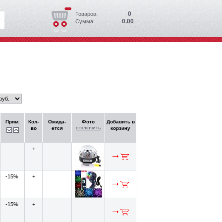
0
Товаров:
0.00
Сумма:
Прим.
Кол-
Ожида-
Фото
Добавить в
отключить
во
ется
корзину
+
-15%
+
-15%
+