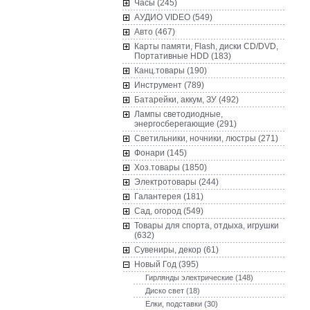
Часы (245)
AУДИО VIDEO (549)
Авто (467)
Карты памяти, Flash, диски CD/DVD,
Портативные HDD (183)
Канц.товары (190)
Инструмент (789)
Батарейки, аккум, ЗУ (492)
Лампы светодиодные,
энергосберегающие (291)
Светильники, ночники, люстры (271)
Фонари (145)
Хоз.товары (1850)
Электротовары (244)
Галантерея (181)
Сад, огород (549)
Товары для спорта, отдыха, игрушки
(632)
Сувениры, декор (61)
Новый Год (395)
Гирлянды электрические (148)
Диско свет (18)
Елки, подставки (30)