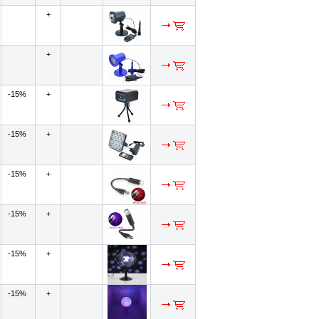
+
+
-15%
+
-15%
+
-15%
+
-15%
+
-15%
+
-15%
+