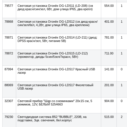
79577
Световая установка Огонёк OG-LDS11 (LD-208) (св
554.00
1
диод красн/син/зел, 6Вт, дом-улица IP65, два крепл)
78868
Световая установка Огонёк OG-LDS12 (св диод красн/
401.00
1
син/зел/бел, 4,2Вт, дом-улица IP65, два креплени)
78871
Световая установка Огонёк OG-LDS14 (LD-211) (диод:
781.00
1
DPSS красн/зел, 5Вт, питание 5В)
78872
Световая установка Огонёк OG-LDS15 (LD-212)
711.00
1
(прожектор, диоды 5син/5зел/7красн, 5Вт)
87994
Световая установка Огонёк OG-LDS17 Красный USB
141.00
0
лазер
88069
Световая установка Огонёк OG-LDS17 Фиолетовый
201.00
1
USB лазер
32307
Световой прибор "Шар со снежинками" 20х15 см, 5
904.00
0
режимов, 12V, БЕЛЫЙ 5254663
79230
Светодиодная система B52 "BUBBLE", 220В, на
515.00
2
подставке, 3цв. свечения, бел.корпус