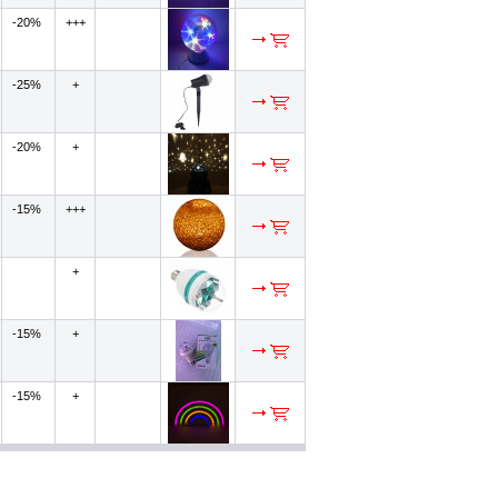
-20%
+++
-25%
+
-20%
+
-15%
+++
+
-15%
+
-15%
+