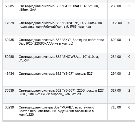
59285
Светодиодная система B52 "GOODBALL- 4.5V" 3цв,
250.00
2
d15см, 3AA
17629
Светодиодная система B52 "SHINE-N", 14В 260мА, на
1058.00
0
подставке, синий/белый/желтый, IP65, уличная
30435
Светодиодная система B52 "SKY", Звездное небо: тепл
620.00
1
бел, IP20, 220B/3хААA (не в компл.)
59288
Светодиодная система B52 "SNOWBALL-10" d10см,
234.00
0
3*LR44
43434
Светодиодная система B52 "YB-27", цоколь Е27
294.00
2
78339
Светодиодная система B52 "YB-687", 220В, цоколь Е27,
317.00
2
3 цв., Сияние: син/зел/красн,, комнатная
35239
Светодиодная фигура B52 "MOVIE", нсастенный/
715.00
0
настол.неон.светильник РАДУГА,э/п АА*3шт(не в
комп)/220