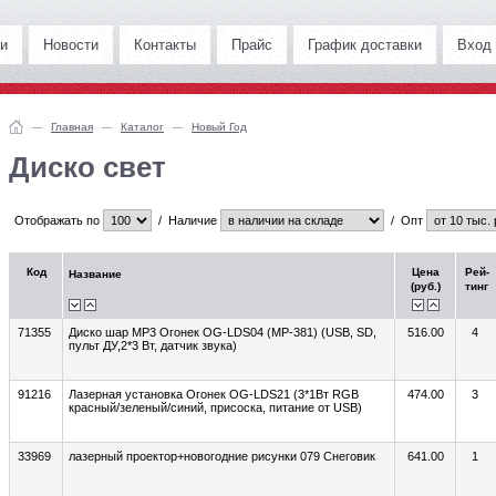
и
Новости
Контакты
Прайс
График доставки
Вход
Главная
Каталог
Новый Год
Диско свет
Отображать по
/
Наличие
/
Опт
Код
Цена
Рей-
Название
(руб.)
тинг
71355
Диско шар MP3 Огонек OG-LDS04 (MP-381) (USB, SD,
516.00
4
пульт ДУ,2*3 Вт, датчик звука)
91216
Лазерная установка Огонек OG-LDS21 (3*1Вт RGB
474.00
3
красный/зеленый/синий, присоска, питание от USB)
33969
лазерный проектор+новогодние рисунки 079 Снеговик
641.00
1