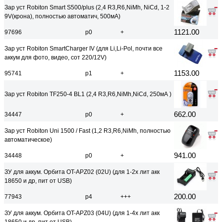
Зар уст Robiton Smart S500/plus (2,4 R3,R6,NiMh, NiCd, 1-2
9V(крона), полностью автоматич, 500мА)
1121.00
97696
р0
+
Зар уст Robiton SmartCharger IV (для Li,Li-Pol, почти все
аккум для фото, видео, сот 220/12V)
1153.00
95741
р1
+
Зар уст Robiton TF250-4 BL1 (2,4 R3,R6,NiMh,NiCd, 250мА )
662.00
34447
р0
+
Зар уст Robiton Uni 1500 / Fast (1,2 R3,R6,NiMh, полностью
автоматическое)
941.00
34448
р0
+
ЗУ для аккум. Орбита OT-APZ02 (02U) (для 1-2х лит акк
18650 и др, пит от USB)
200.00
77943
р4
+++
ЗУ для аккум. Орбита OT-APZ03 (04U) (для 1-4х лит акк