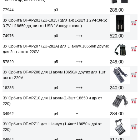
18650 и др, пит от USB)
288.00
77944
р3
+
ЗУ Орбита OT-APZ01 (ZU-1015) (для акк 1-2шт 1.2V-R3/R6;
3.7V-Li18650 др, пит от USB 1A шнур в комп)
520.00
74976
р0
+++
ЗУ Орбита OT-APZ07 (ZU-282A) для Li аккум.18650/и других
для 2шт акк от 220V
249.00
57829
р5
+++
ЗУ Орбита OT-APZ08 для Li аккум.18650/и других для 1шт
акк от 220V
240.00
18235
р4
+++
ЗУ Орбита OT-APZ10 для LI аккум (1-3шт*18650 и др/ от
220)
284.00
34962
р4
+
ЗУ Орбита OT-APZ11 для LI аккум (1-4шт*18650 и др/ от
220)
317.00
34964
р4
+++