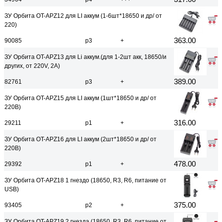
ЗУ Орбита OT-APZ12 для LI аккум (1-6шт*18650 и др/ от
220)
363.00
90085
р3
+
ЗУ Орбита OT-APZ13 для Li аккум.(для 1-2шт акк, 18650/и
других, от 220V, 2А)
389.00
82761
р3
+
ЗУ Орбита OT-APZ15 для LI аккум (1шт*18650 и др/ от
220B)
316.00
29211
р1
+
ЗУ Орбита OT-APZ16 для LI аккум (2шт*18650 и др/ от
220B)
478.00
29392
р1
+
ЗУ Орбита OT-APZ18 1 гнездо (18650, R3, R6, питание от
USB)
375.00
93405
р2
+
ЗУ Орбита OT-APZ19 2 гнезда (18650, R3, R6, питание от