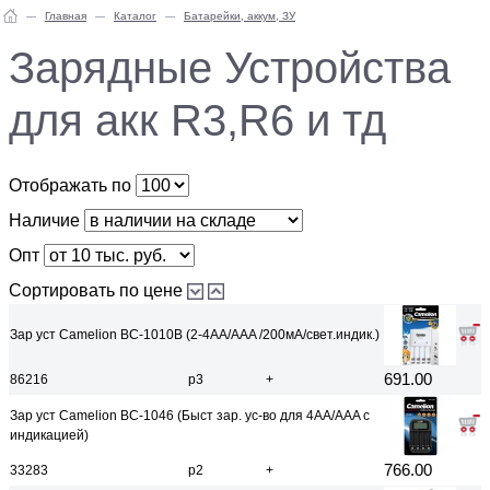
Главная
Каталог
Батарейки, аккум, ЗУ
Зарядные Устройства
для акк R3,R6 и тд
Отображать по
Наличие
Опт
Сортировать по цене
Зар уст Camelion BC-1010B (2-4AA/AAA /200мА/свет.индик.)
691.00
86216
р3
+
Зар уст Camelion BC-1046 (Быст зар. ус-во для 4AA/AAA с
индикацией)
766.00
33283
р2
+