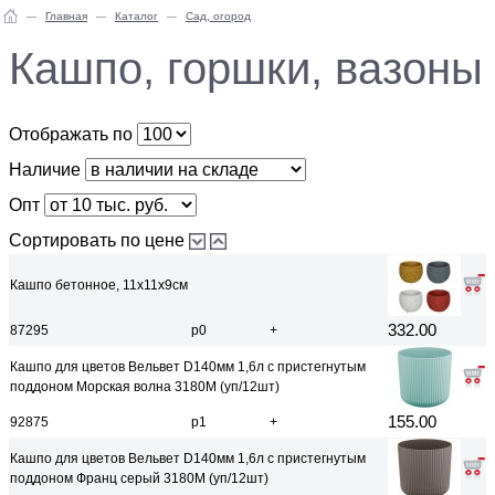
Главная
Каталог
Сад, огород
Кашпо, горшки, вазоны
Отображать по
Наличие
Опт
Сортировать по цене
Кашпо бетонное, 11х11х9см
332.00
87295
р0
+
Кашпо для цветов Вельвет D140мм 1,6л с пристегнутым
поддоном Морская волна 3180M (уп/12шт)
155.00
92875
р1
+
Кашпо для цветов Вельвет D140мм 1,6л с пристегнутым
поддоном Франц серый 3180M (уп/12шт)