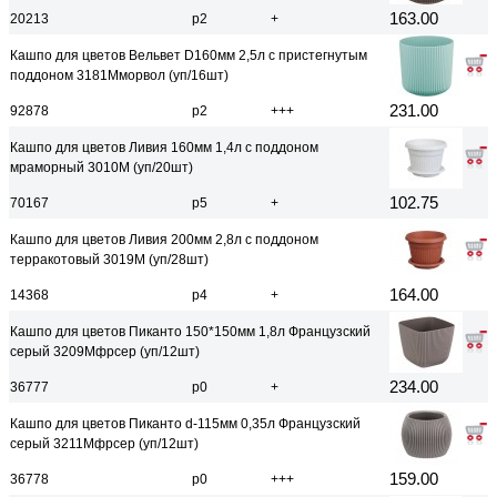
163.00
20213
р2
+
Кашпо для цветов Вельвет D160мм 2,5л с пристегнутым
поддоном 3181Mморвол (уп/16шт)
231.00
92878
р2
+++
Кашпо для цветов Ливия 160мм 1,4л с поддоном
мраморный 3010M (уп/20шт)
102.75
70167
р5
+
Кашпо для цветов Ливия 200мм 2,8л с поддоном
терракотовый 3019M (уп/28шт)
164.00
14368
р4
+
Кашпо для цветов Пиканто 150*150мм 1,8л Французский
серый 3209Mфрсер (уп/12шт)
234.00
36777
р0
+
Кашпо для цветов Пиканто d-115мм 0,35л Французский
серый 3211Mфрсер (уп/12шт)
159.00
36778
р0
+++