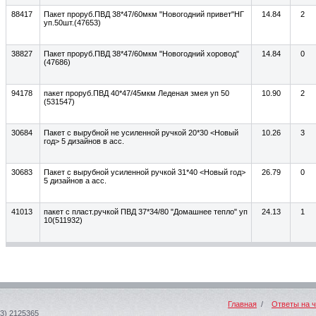
88417
Пакет проруб.ПВД 38*47/60мкм "Новогодний привет"НГ
14.84
2
уп.50шт.(47653)
38827
Пакет проруб.ПВД 38*47/60мкм "Новогодний хоровод"
14.84
0
(47686)
94178
пакет проруб.ПВД 40*47/45мкм Леденая змея уп 50
10.90
2
(531547)
30684
Пакет с вырубной не усиленной ручкой 20*30 <Новый
10.26
3
год> 5 дизайнов в асс.
30683
Пакет с вырубной усиленной ручкой 31*40 <Новый год>
26.79
0
5 дизайнов а асс.
41013
пакет с пласт.ручкой ПВД 37*34/80 "Домашнее тепло" уп
24.13
1
10(511932)
Главная
/
Ответы на 
83) 2125365