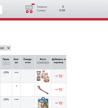
0
Товаров:
0.00
Сумма:
Прим.
Кол-
Ожида-
Фото
Добавить в
отключить
во
ется
корзину
-15%
+++
+
-15%
+++