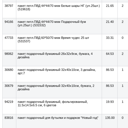
38797
пакет петл.ПВД 44*44/70 мкм Белые шары НГ (уп.25шт.)
21.65
2
(519618)
94166
пакет петл.ПВД 44*44/70 мкм Подарочный бум
21.40
2
(уп.25шт.) (531532)
47733
пакет петл.ПВД 60*50/70 мкм Время чудес 25 шт
33.31
0
(531537)
98062
пакет подарочный бумажный 26x32x9см, бумага, 4
64.53
2
дизайна
30680
пакет подарочный бумажный 32x40x10см, 3 дизайна,
86.53
1
арт.7
30679
пакет подарочный бумажный 32x40x10см, бумага, 2
86.53
1
дизайна
94219
пакет подарочный бумажный, фольгированный,
19.93
1
11.5x14.5x6.5 см, 6 цветов
83816
пакет подарочный для бутылки и подарков "Новый год"
135.00
0