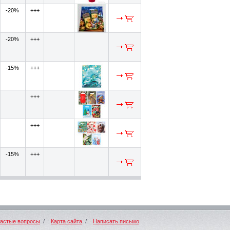
-20%
+++
-20%
+++
-15%
+++
+++
+++
-15%
+++
частые вопросы
/
Карта сайта
/
Написать письмо