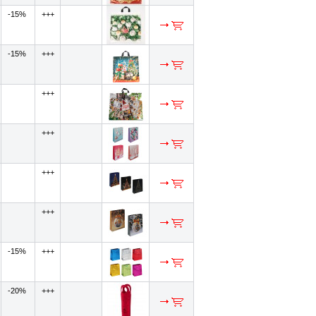
-15%
+++
-15%
+++
+++
+++
+++
+++
-15%
+++
-20%
+++