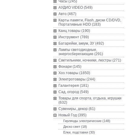
Часы (245)
AУДИО VIDEO (549)
Авто (467)
Карты памяти, Flash, диски CD/DVD,
Портативные HDD (183)
Канц.товары (190)
Инструмент (789)
Батарейки, аккум, ЗУ (492)
Лампы светодиодные,
энергосберегающие (291)
Светильники, ночники, люстры (271)
Фонари (145)
Хоз.товары (1850)
Электротовары (244)
Галантерея (181)
Сад, огород (549)
Товары для спорта, отдыха, игрушки
(632)
Сувениры, декор (61)
Новый Год (395)
Гирлянды электрические (148)
Диско свет (18)
Елки, подставки (30)