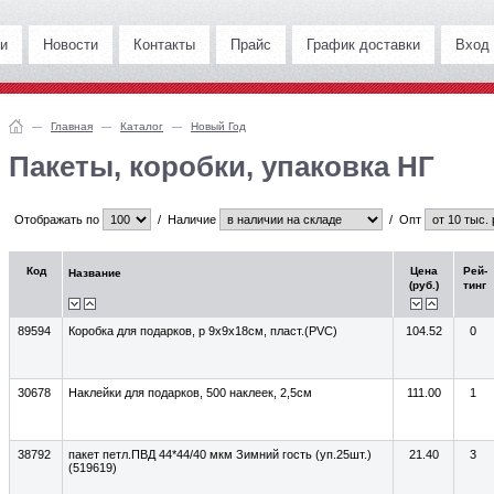
и
Новости
Контакты
Прайс
График доставки
Вход
Главная
Каталог
Новый Год
Пакеты, коробки, упаковка НГ
Отображать по
/
Наличие
/
Опт
Код
Цена
Рей-
Название
(руб.)
тинг
89594
Коробка для подарков, р 9х9х18см, пласт.(PVC)
104.52
0
30678
Наклейки для подарков, 500 наклеек, 2,5см
111.00
1
38792
пакет петл.ПВД 44*44/40 мкм Зимний гость (уп.25шт.)
21.40
3
(519619)