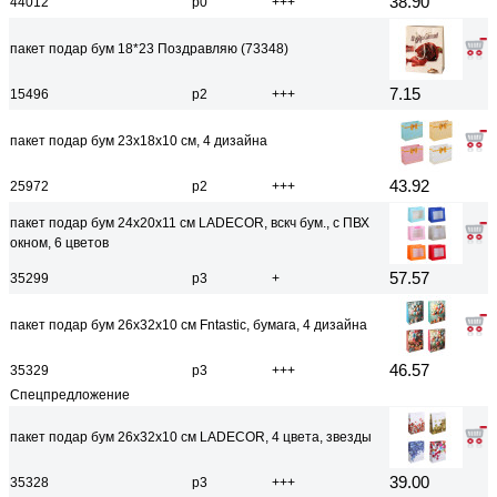
38.90
44012
р0
+++
пакет подар бум 18*23 Поздравляю (73348)
7.15
15496
р2
+++
пакет подар бум 23x18x10 см, 4 дизайна
43.92
25972
р2
+++
пакет подар бум 24x20x11 см LADECOR, вскч бум., с ПВХ
окном, 6 цветов
57.57
35299
р3
+
пакет подар бум 26x32x10 см Fntastic, бумага, 4 дизайна
46.57
35329
р3
+++
Спецпредложение
пакет подар бум 26x32x10 см LADECOR, 4 цвета, звезды
39.00
35328
р3
+++