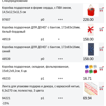
Спецпредложение
Коробка подарочная в форме сердца, с ПВХ окном,
14,5x12,5x11,5 см
228.00
97607
р0
+++
Коробка подарочная ДЛЯ ДЕНЕГ с бантом, 172х83х16мм,
белый-бордовый
158.00
48519
р1
+
Коробка подарочная ДЛЯ ДЕНЕГ с бантом, 172х83х16мм,
синий
158.00
48539
р0
+++
Коробка подарочная, складная, фольгированная,
15x9,2x9,2см, 6 цв.
16.71
49233
р1
+++
Лента для упаковки подарка и декора, с каркасной нитью,
6,3x270 см, полиэстер, 3 цвета
69.94
94221
р1
+++
-15%