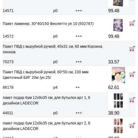
99.48
14571
р0
+++
Пакет ламинир. 30*40/150 Фиолетто уп 10 (502787)
99.48
14572
р0
+++
Пакет ПВД с вырубной ручкой, 40x31 см, 60 мкм Корзина
пионов
33.57
70273
р0
+++
Пакет ПВД с вырубной ручкой, 60*50 см, 100 мкм
Цветочный БИГ 20кг /уп.25/
62.61
86178
р4
++
пакет подар бум 12x9x35 см, для бутылок арт 1, 6
дизайнов LADECOR
38.90
44011
р0
+++
пакет подар бум 12x9x35 см, для бутылок арт 2, 6
дизайнов LADECOR