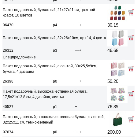
Пакет подарочный, бумажный, 21x27x11 см, цветной
крафт, 10 цветов
30.19
96470
р4
+++
Пакет подарочный, бумажный, 32x26x10см, арт.14, 4 цвета
46.68
26312
р3
+++
Спецпредложение
Пакет подарочный, бумажный, с лентой, 30x25,5x9см,
бумага, 4 дизайна
50.20
26398
р0
+++
Пакет подарочный, высококачественная бумага,
17,5x21x13,8 см, 4 дизайна, листья
76.39
40527
р1
+
Пакет подарочный, высококачественная бумага, с лентой,
32x25x11 см, темно-зеленый
200.00
97674
р0
+++