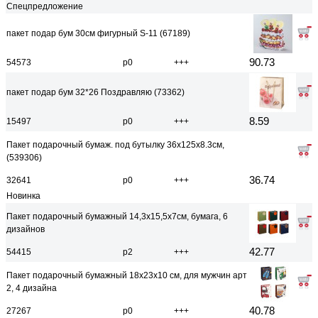
Спецпредложение
пакет подар бум 30см фигурный S-11 (67189)
90.73
54573
р0
+++
пакет подар бум 32*26 Поздравляю (73362)
8.59
15497
р0
+++
Пакет подарочный бумаж. под бутылку 36x125x8.3см,
(539306)
36.74
32641
р0
+++
Новинка
Пакет подарочный бумажный 14,3x15,5x7см, бумага, 6
дизайнов
42.77
54415
р2
+++
Пакет подарочный бумажный 18x23x10 см, для мужчин арт
2, 4 дизайна
40.78
27267
р0
+++