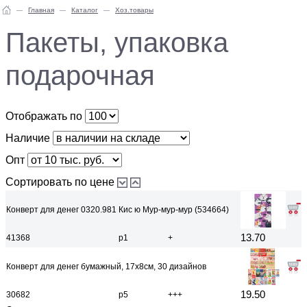
Главная
Каталог
Хоз.товары
Пакеты, упаковка
подарочная
Отображать по
Наличие
Опт
Сортировать по цене
Конверт для денег 0320.981 Кис ю Мур-мур-мур (534664)
13.70
41368
р1
+
Конверт для денег бумажный, 17х8см, 30 дизайнов
19.50
30682
р5
+++