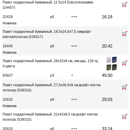
Пакет подарочный бумажный, 11.5x14.5см,голограмма
(14457)
16.18
32429
р0
+++
Новинка
Пакет подарочный бумажный, 18,5x24,5x7,5 смкрафт
клетка/полоска (539317)
20.42
32445
р0
+++
Новинка
Пакет подарочный бумажный, 26x32x9 см, звезды, 128 гр,
4 цвета
49.50
93927
р3
+
Пакет подарочный бумажный, 27,5x36,5x9 см,крафт клетка
полоска (539316)
29.03
32632
р0
+++
Новинка
Пакет подарочный бумажный, 31x42x9,5 см,крафт клетка
полоска (539315)
33.24
32633
р0
+++