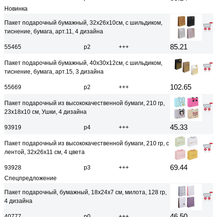
Новинка
Пакет подарочный бумажный, 32x26x10см, с шильдиком,
тиснение, бумага, арт.11, 4 дизайна
85.21
55465
р2
+++
Пакет подарочный бумажный, 40x30x12см, с шильдиком,
тиснение, бумага, арт.15, 3 дизайна
102.65
55669
р2
+++
Пакет подарочный из высококачественной бумаги, 210 гр,
23x18x10 см, Ушки, 4 дизайна
45.33
93919
р4
+++
Пакет подарочный из высококачественной бумаги, 210 гр, с
лентой, 32x26x11 см, 4 цвета
69.44
93928
р3
+++
Спецпредложение
Пакет подарочный, бумажный, 18x24x7 см, милота, 128 гр,
4 дизайна
46.50
40777
р0
+++