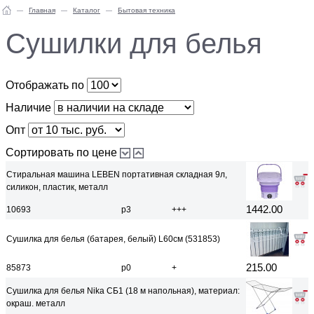
Главная
Каталог
Бытовая техника
Сушилки для белья
Отображать по
Наличие
Опт
Сортировать по цене
Стиральная машина LEBEN портативная складная 9л,
силикон, пластик, металл
1442.00
10693
р3
+++
Сушилка для белья (батарея, белый) L60см (531853)
215.00
85873
р0
+
Сушилка для белья Nika CБ1 (18 м напольная), материал:
окраш. металл