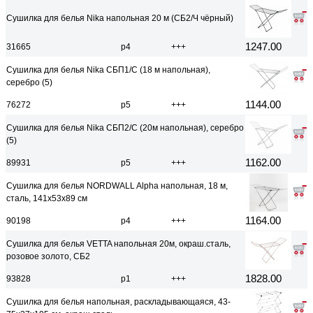
Сушилка для белья Nika напольная 20 м (СБ2/Ч чёрный)
1247.00
31665
р4
+++
Сушилка для белья Nika СБП1/С (18 м напольная),
серебро (5)
1144.00
76272
р5
+++
Сушилка для белья Nika СБП2/С (20м напольная), серебро
(5)
1162.00
89931
р5
+++
Сушилка для белья NORDWALL Alpha напольная, 18 м,
сталь, 141х53х89 см
1164.00
90198
р4
+++
Сушилка для белья VETTA напольная 20м, окраш.сталь,
розовое золото, СБ2
1828.00
93828
р1
+++
Сушилка для белья напольная, раскладывающаяся, 43-