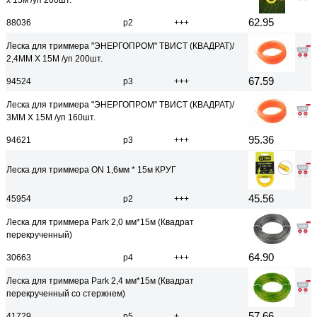
х 15м /уп 200шт.
62.95
88036
р2
+++
Леска для триммера "ЭНЕРГОПРОМ" ТВИСТ (КВАДРАТ)/
2,4ММ Х 15М /уп 200шт.
67.59
94524
р3
+++
Леска для триммера "ЭНЕРГОПРОМ" ТВИСТ (КВАДРАТ)/
3ММ Х 15М /уп 160шт.
95.36
94621
р3
+++
Леска для триммера ON 1,6мм * 15м КРУГ
45.56
45954
р2
+++
Леска для триммера Park 2,0 мм*15м (Квадрат
перекрученный)
64.90
30663
р4
+++
Леска для триммера Park 2,4 мм*15м (Квадрат
перекрученный со стержнем)
57.66
41729
р5
+