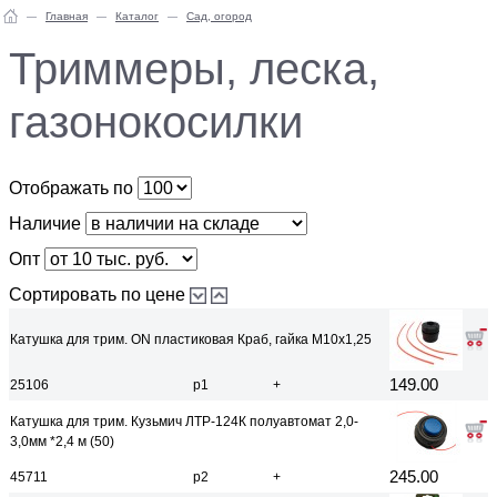
Главная
Каталог
Сад, огород
Триммеры, леска,
газонокосилки
Отображать по
Наличие
Опт
Сортировать по цене
Катушка для трим. ON пластиковая Краб, гайка M10x1,25
149.00
25106
р1
+
Катушка для трим. Кузьмич ЛТР-124К полуавтомат 2,0-
3,0мм *2,4 м (50)
245.00
45711
р2
+