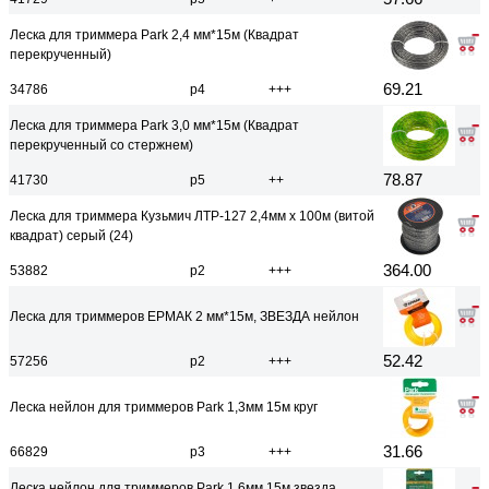
Леска для триммера Park 2,4 мм*15м (Квадрат
перекрученный)
69.21
34786
р4
+++
Леска для триммера Park 3,0 мм*15м (Квадрат
перекрученный со стержнем)
78.87
41730
р5
++
Леска для триммера Кузьмич ЛТР-127 2,4мм х 100м (витой
квадрат) серый (24)
364.00
53882
р2
+++
Леска для триммеров ЕРМАК 2 мм*15м, ЗВЕЗДА нейлон
52.42
57256
р2
+++
Леска нейлон для триммеров Park 1,3мм 15м круг
31.66
66829
р3
+++
Леска нейлон для триммеров Park 1,6мм 15м звезда