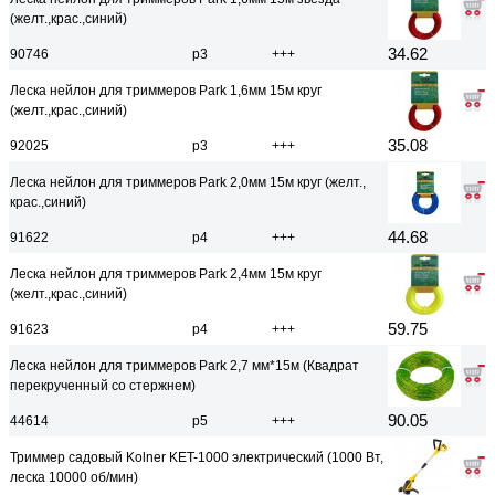
(желт.,крас.,синий)
34.62
90746
р3
+++
Леска нейлон для триммеров Park 1,6мм 15м круг
(желт.,крас.,синий)
35.08
92025
р3
+++
Леска нейлон для триммеров Park 2,0мм 15м круг (желт.,
крас.,синий)
44.68
91622
р4
+++
Леска нейлон для триммеров Park 2,4мм 15м круг
(желт.,крас.,синий)
59.75
91623
р4
+++
Леска нейлон для триммеров Park 2,7 мм*15м (Квадрат
перекрученный со стержнем)
90.05
44614
р5
+++
Триммер садовый Kolner KET-1000 электрический (1000 Вт,
леска 10000 об/мин)