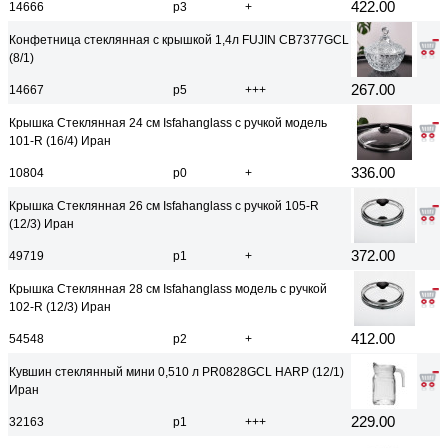
422.00
14666
р3
+
Конфетница стеклянная с крышкой 1,4л FUJIN CB7377GCL
(8/1)
267.00
14667
р5
+++
Крышка Стеклянная 24 см Isfahanglass с ручкой модель
101-R (16/4) Иран
336.00
10804
р0
+
Крышка Стеклянная 26 см Isfahanglass с ручкой 105-R
(12/3) Иран
372.00
49719
р1
+
Крышка Стеклянная 28 см Isfahanglass модель с ручкой
102-R (12/3) Иран
412.00
54548
р2
+
Кувшин стеклянный мини 0,510 л PR0828GCL HARP (12/1)
Иран
229.00
32163
р1
+++