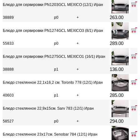
Блюдо для сервировки PN1203GCL MEXICO (12/1) Иран
263.00
38889
р0
+
Блюдо для сервировки PN1274GCL MEXICO3 (8/1) Иран
289.00
55833
р0
+
Блюдо для сервировки PN1275GCL MEXICO1 (16/1) Иран
136.00
38888
р1
+
Блюдо стеклянное 22,1х16,2 см. Toronto 778 (12/1) Иран
285.00
40603
р1
+
Блюдо стеклянное 22,9х15см. Sarv 783 (12/1) Иран
294.00
58527
р0
+
Блюдо стеклянное 23х17см. Senobar 784 (12/1) Иран