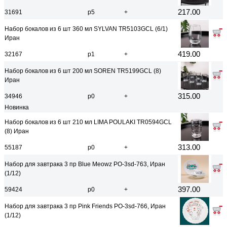
217.00
31691
р5
+
Набор бокалов из 6 шт 360 мл SYLVAN TR5103GCL (6/1)
Иран
419.00
32167
р1
+
Набор бокалов из 6 шт 200 мл SOREN TR5199GCL (8)
Иран
315.00
34946
р0
+
Новинка
Набор бокалов из 6 шт 210 мл LIMA POULAKI TR0594GCL
(8) Иран
313.00
55187
р0
+
Набор для завтрака 3 пр Blue Meowz PO-3sd-763, Иран
(1/12)
397.00
59424
р0
+
Набор для завтрака 3 пр Pink Friends PO-3sd-766, Иран
(1/12)