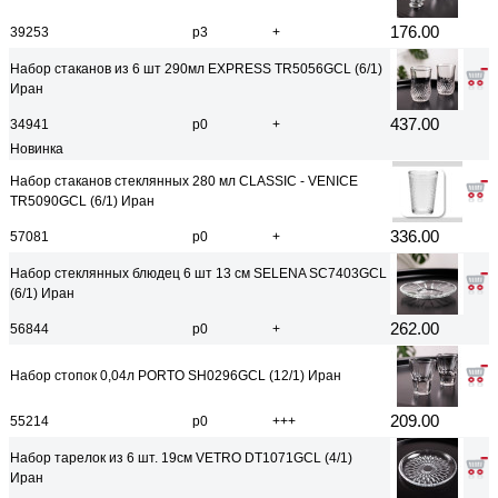
176.00
39253
р3
+
Набор стаканов из 6 шт 290мл EXPRESS TR5056GCL (6/1)
Иран
437.00
34941
р0
+
Новинка
Набор стаканов стеклянных 280 мл CLASSIC - VENICE
TR5090GCL (6/1) Иран
336.00
57081
р0
+
Набор стеклянных блюдец 6 шт 13 см SELENA SC7403GCL
(6/1) Иран
262.00
56844
р0
+
Набор стопок 0,04л PORTO SH0296GCL (12/1) Иран
209.00
55214
р0
+++
Набор тарелок из 6 шт. 19см VETRO DT1071GCL (4/1)
Иран