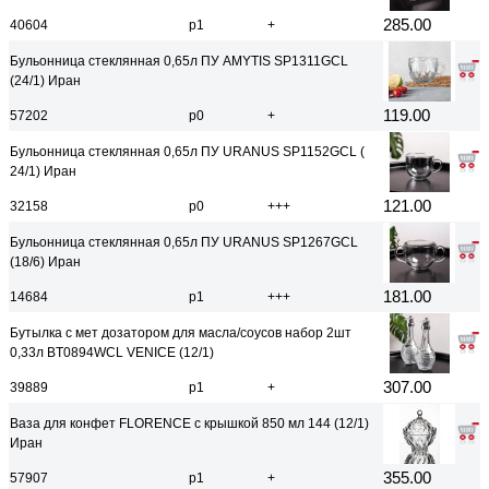
285.00
40604
р1
+
Бульонница стеклянная 0,65л ПУ AMYTIS SP1311GCL
(24/1) Иран
119.00
57202
р0
+
Бульонница стеклянная 0,65л ПУ URANUS SP1152GCL (
24/1) Иран
121.00
32158
р0
+++
Бульонница стеклянная 0,65л ПУ URANUS SP1267GCL
(18/6) Иран
181.00
14684
р1
+++
Бутылка с мет дозатором для масла/соусов набор 2шт
0,33л BT0894WCL VENICE (12/1)
307.00
39889
р1
+
Ваза для конфет FLORENCE с крышкой 850 мл 144 (12/1)
Иран
355.00
57907
р1
+