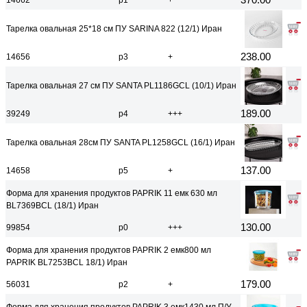
14662
р1
+
Тарелка овальная 25*18 см ПУ SARINA 822 (12/1) Иран
238.00
14656
р3
+
Тарелка овальная 27 см ПУ SANTA PL1186GCL (10/1) Иран
189.00
39249
р4
+++
Тарелка овальная 28см ПУ SANTA PL1258GCL (16/1) Иран
137.00
14658
р5
+
Форма для хранения продуктов PAPRIK 11 емк 630 мл
BL7369BCL (18/1) Иран
130.00
99854
р0
+++
Форма для хранения продуктов PAPRIK 2 емк800 мл
PAPRIK BL7253BCL 18/1) Иран
179.00
56031
р2
+