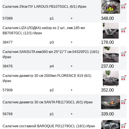
Салатник 29см ПУ LAROUS FB1075GCL (6/1) Иран
348.00
57089
р1
+
Салатник LIZA (ЛОДКА) набор из 2 шт., емк.185 мл
BB7097GCL (12/1) Иран
178.00
38477
р3
+
Салатник SANSUTA емк360 мл 25*11*7 см 04S20P21 (18/1)
Иран
237.00
38476
р4
+
Салатник диаметр 30 см 2000мл FLORENCE 919 (6/1)
Иран
352.00
57908
р2
+
Салатник диаметр 30 см SANTA FB1173GCL (6/1) Иран
339.00
56769
р1
+
Салатник составной BAROQUE PD1279GCL (18/1) Иран