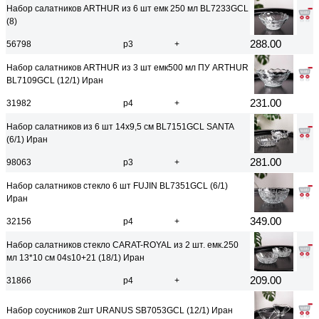
Набор салатников ARTHUR из 6 шт емк 250 мл BL7233GCL
(8)
288.00
56798
р3
+
Набор салатников ARTHUR из 3 шт емк500 мл ПУ ARTHUR
BL7109GCL (12/1) Иран
231.00
31982
р4
+
Набор салатников из 6 шт 14x9,5 см BL7151GCL SANTA
(6/1) Иран
281.00
98063
р3
+
Набор салатников стекло 6 шт FUJIN BL7351GCL (6/1)
Иран
349.00
32156
р4
+
Набор салатников стекло CARAT-ROYAL из 2 шт. емк.250
мл 13*10 см 04s10+21 (18/1) Иран
209.00
31866
р4
+
Набор соусников 2шт URANUS SB7053GCL (12/1) Иран