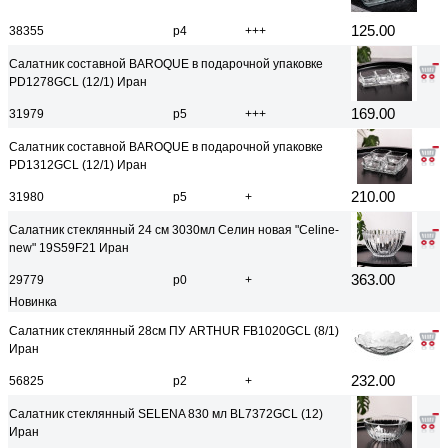
125.00
38355
р4
+++
Салатник составной BAROQUE в подарочной упаковке
PD1278GCL (12/1) Иран
169.00
31979
р5
+++
Салатник составной BAROQUE в подарочной упаковке
PD1312GCL (12/1) Иран
210.00
31980
р5
+
Салатник стеклянный 24 см 3030мл Селин новая "Celine-
new" 19S59F21 Иран
363.00
29779
р0
+
Новинка
Салатник стеклянный 28см ПУ ARTHUR FB1020GCL (8/1)
Иран
232.00
56825
р2
+
Салатник стеклянный SELENA 830 мл BL7372GCL (12)
Иран