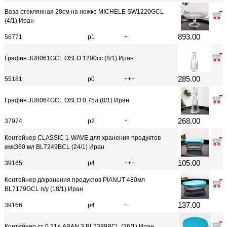
Ваза стеклянная 28см на ножке MICHELE SW1220GCL
(4/1) Иран
893.00
56771
р1
+
Графин JU8061GCL OSLO 1200сс (8/1) Иран
285.00
55181
р0
+++
Графин JU8064GCL OSLO 0,75л (8/1) Иран
268.00
37974
р2
+
Контейнер CLASSIC 1-WAVE для хранения продуктов
емк360 мл BL7249BCL (24/1) Иран
105.00
39165
р4
+++
Контейнер д/хранения продуктов PIANUT 480мл
BL7179GCL п/у (18/1) Иран
137.00
39166
р4
+
Контейнер ст 0,21л ABAN 3 BL7389BCL (36/1) Иран