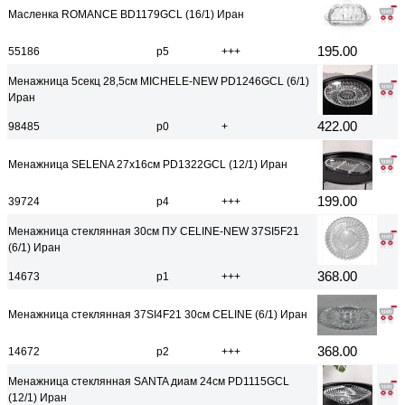
Масленка ROMANCE BD1179GCL (16/1) Иран
195.00
55186
р5
+++
Менажница 5секц 28,5см MICHELE-NEW PD1246GCL (6/1)
Иран
422.00
98485
р0
+
Менажница SELENA 27х16см PD1322GCL (12/1) Иран
199.00
39724
р4
+++
Менажница стеклянная 30см ПУ CELINE-NEW 37SI5F21
(6/1) Иран
368.00
14673
р1
+++
Менажница стеклянная 37SI4F21 30см CELINE (6/1) Иран
368.00
14672
р2
+++
Менажница стеклянная SANTA диам 24см PD1115GCL
(12/1) Иран