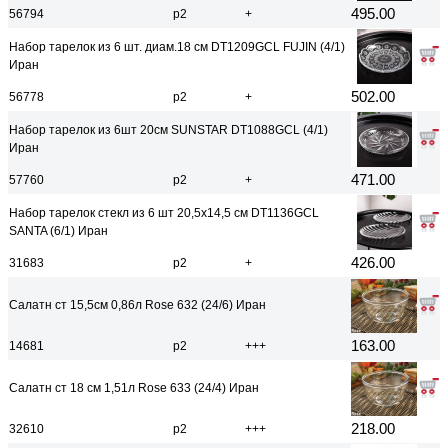
495.00
56794
р2
+
Набор тарелок из 6 шт. диам.18 см DT1209GCL FUJIN (4/1)
Иран
502.00
56778
р2
+
Набор тарелок из 6шт 20см SUNSTAR DT1088GCL (4/1)
Иран
471.00
57760
р2
+
Набор тарелок стекл из 6 шт 20,5х14,5 см DT1136GCL
SANTA (6/1) Иран
426.00
31683
р2
+
Салатн ст 15,5см 0,86л Rose 632 (24/6) Иран
163.00
14681
р2
+++
Салатн ст 18 см 1,51л Rose 633 (24/4) Иран
218.00
32610
р2
+++