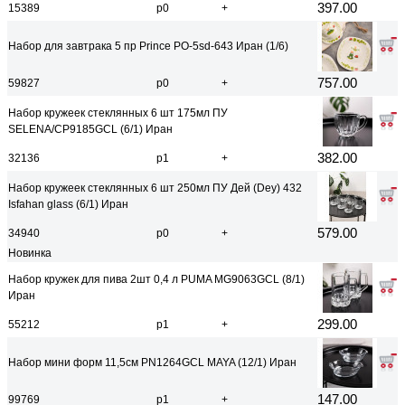
397.00
15389
р0
+
Набор для завтрака 5 пр Prince PO-5sd-643 Иран (1/6)
757.00
59827
р0
+
Набор кружеек стеклянных 6 шт 175мл ПУ
SELENA/CP9185GCL (6/1) Иран
382.00
32136
р1
+
Набор кружеек стеклянных 6 шт 250мл ПУ Дей (Dey) 432
Isfahan glass (6/1) Иран
579.00
34940
р0
+
Новинка
Набор кружек для пива 2шт 0,4 л PUMA MG9063GCL (8/1)
Иран
299.00
55212
р1
+
Набор мини форм 11,5см PN1264GCL MAYA (12/1) Иран
147.00
99769
р1
+