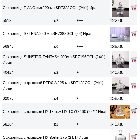
Сахарница PIANO емк220 мл SR7333GCL (24/1) Иран
122.00
55185
р2
+++
Сахарница SELENA 220 мл SR7388GCL (24) Иран
135.00
56849
р0
+++
Сахарница SUNSTAR-FANTASY 200мл SR7196GCL (24/1)
Иран
140.00
40424
р2
+
Сахарница с крышкой PERSIA 225 мл SR7128GCL (24/1)
Иран
158.00
32073
р4
+
Сахарница с крышкой ПУ 13,5см ПУ TOYO 160 (24/1) Иран
140.00
58164
р2
+
Сахарница с крышкой ПУ Berlin 275 (24/1) Иран