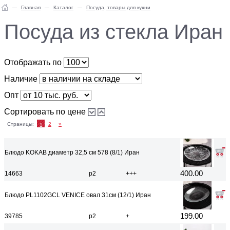
Главная
Каталог
Посуда, товары для кухни
Посуда из стекла Иран
Отображать по
Наличие
Опт
Сортировать по цене
Страницы:
2
»
1
Блюдо KOKAB диаметр 32,5 см 578 (8/1) Иран
400.00
14663
р2
+++
Блюдо PL1102GCL VENICE овал 31см (12/1) Иран
199.00
39785
р2
+