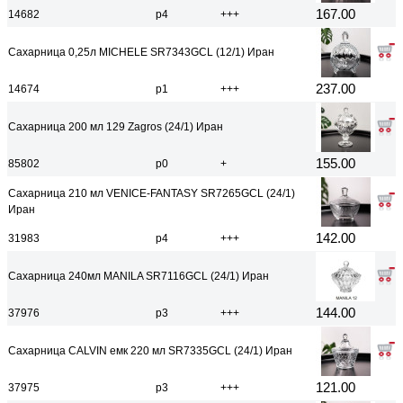
167.00
14682
р4
+++
Сахарница 0,25л MICHELE SR7343GCL (12/1) Иран
237.00
14674
р1
+++
Сахарница 200 мл 129 Zagros (24/1) Иран
155.00
85802
р0
+
Сахарница 210 мл VENICE-FANTASY SR7265GCL (24/1)
Иран
142.00
31983
р4
+++
Сахарница 240мл MANILA SR7116GCL (24/1) Иран
144.00
37976
р3
+++
Сахарница CALVIN емк 220 мл SR7335GCL (24/1) Иран
121.00
37975
р3
+++