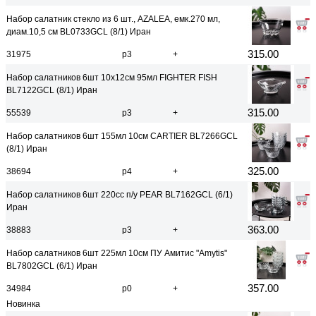
Набор салатник стекло из 6 шт., AZALEA, емк.270 мл,
диам.10,5 см BL0733GCL (8/1) Иран
315.00
31975
р3
+
Набор салатников 6шт 10х12см 95мл FIGHTER FISH
BL7122GCL (8/1) Иран
315.00
55539
р3
+
Набор салатников 6шт 155мл 10см CARTIER BL7266GCL
(8/1) Иран
325.00
38694
р4
+
Набор салатников 6шт 220сс п/у PEAR BL7162GCL (6/1)
Иран
363.00
38883
р3
+
Набор салатников 6шт 225мл 10см ПУ Амитис "Amytis"
BL7802GCL (6/1) Иран
357.00
34984
р0
+
Новинка