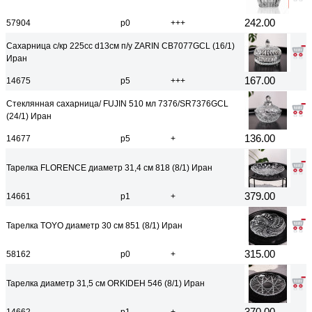
242.00
57904
р0
+++
Сахарница с/кр 225сс d13см п/у ZARIN CB7077GCL (16/1)
Иран
167.00
14675
р5
+++
Стеклянная сахарница/ FUJIN 510 мл 7376/SR7376GCL
(24/1) Иран
136.00
14677
р5
+
Тарелка FLORENCE диаметр 31,4 см 818 (8/1) Иран
379.00
14661
р1
+
Тарелка TOYO диаметр 30 см 851 (8/1) Иран
315.00
58162
р0
+
Тарелка диаметр 31,5 см ORKIDEH 546 (8/1) Иран
370.00