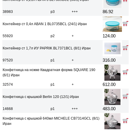
86.92
38983
р3
+++
Контейнер ст 0,4л ABAN 1 BL0735BCL (24/1) Иран
124.00
55920
р2
+
Контейнер ст 1,7л ИУ PAPRIK BL7371BCL (8/1) Иран
316.00
97520
р1
+
Конфетница на ножке Квадратная форма SQUARE 190
(6/1) Иран
612.00
32574
р1
+
Конфетница с крышкой Berlin 120 (12/1) Иран
483.00
14668
р1
+++
Конфетница с крышкой 640мл MICHELE CB7314GCL (8/1)
Иран