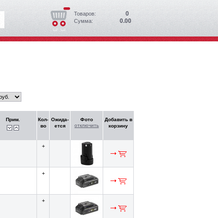
0
Товаров:
0.00
Сумма:
Прим.
Кол-
Ожида-
Фото
Добавить в
отключить
во
ется
корзину
+
+
+