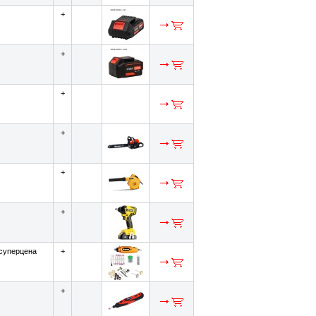
+
+
+
+
+
+
суперцена
+
+