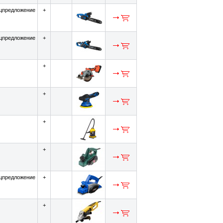
цпредложение
+
цпредложение
+
+
+
+
+
цпредложение
+
+