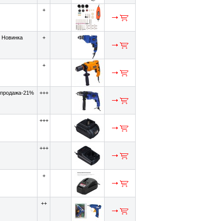
+
Новинка
+
+
продажа-21%
+++
+++
+++
+
++