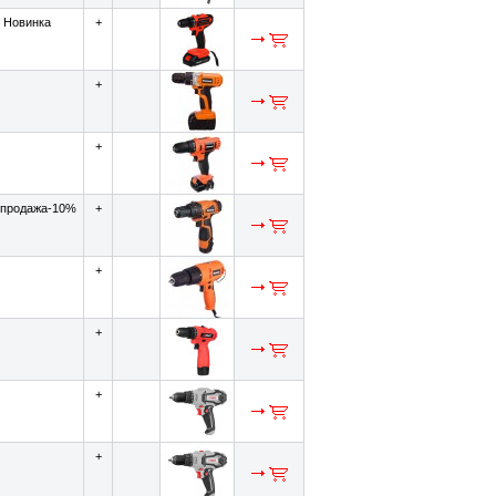
Новинка
+
+
+
продажа-10%
+
+
+
+
+