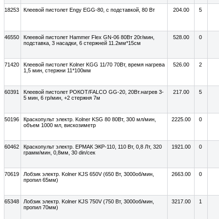
18253
Клеевой пистолет Engy EGG-80, с подставкой, 80 Вт
204.00
5
46550
Клеевой пистолет Hammer Flex GN-06 80Вт 20г/мин,
528.00
0
подставка, 3 насадки, 6 стержней 11.2мм*15см
71420
Клеевой пистолет Kolner KGG 11/70 70Вт, время нагрева
526.00
2
1,5 мин, стержни 11*100мм
60391
Клеевой пистолет РОКОТ/FALCO GG-20, 20Вт.нагрев 3-
217.00
5
5 мин, 6 гр/мин, +2 стержня 7м
50196
Краскопульт электр. Kolner KSG 80 80Вт, 300 мл/мин,
2225.00
0
объем 1000 мл, вискозиметр
60462
Краскопульт электр. ЕРМАК ЭКР-110, 110 Вт, 0,8 Лт, 320
1921.00
0
грамм/мин, 0,8мм, 30 din/сек
70619
Лобзик электр. Kolner KJS 650V (650 Вт, 3000об/мин,
2663.00
0
пропил 65мм)
65348
Лобзик электр. Kolner KJS 750V (750 Вт, 3000об/мин,
3217.00
1
пропил 70мм)