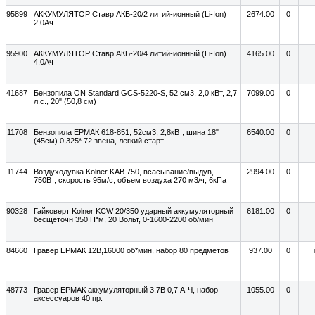
95899
АККУМУЛЯТОР Ставр АКБ-20/2 литий-ионный (Li-Ion)
2674.00
0
2,0Ач
95900
АККУМУЛЯТОР Ставр АКБ-20/4 литий-ионный (Li-Ion)
4165.00
0
4,0Ач
41687
Бензопила ON Standard GCS-5220-S, 52 см3, 2,0 кВт, 2,7
7099.00
0
л.с., 20" (50,8 см)
11708
Бензопила ЕРМАК 618-851, 52см3, 2,8кВт, шина 18"
6540.00
0
(45см) 0,325* 72 звена, легкий старт
11744
Воздуходувка Kolner KAB 750, всасывание/выдув,
2994.00
0
750Вт, скорость 95м/с, объем воздуха 270 м3/ч, 6кПа
90328
Гайковерт Kolner KCW 20/350 ударный аккумуляторный
6181.00
0
бесщёточн 350 Н*м, 20 Вольт, 0-1600-2200 об/мин
84660
Гравер ЕРМАК 12В,16000 об*мин, набор 80 предметов
937.00
0
48773
Гравер ЕРМАК аккумуляторный 3,7В 0,7 А-Ч, набор
1055.00
0
аксессуаров 40 пр.