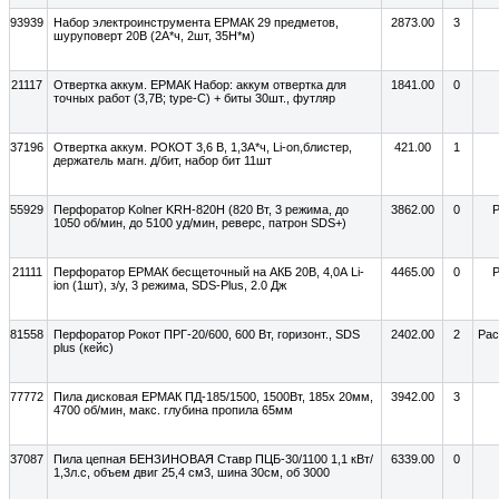
93939
Набор электроинструмента ЕРМАК 29 предметов,
2873.00
3
шуруповерт 20В (2А*ч, 2шт, 35Н*м)
21117
Отвертка аккум. ЕРМАК Набор: аккум отвертка для
1841.00
0
точных работ (3,7В; type-C) + биты 30шт., футляр
37196
Отвертка аккум. РОКОТ 3,6 В, 1,3А*ч, Li-on,блистер,
421.00
1
держатель магн. д/бит, набор бит 11шт
55929
Перфоратор Kolner KRH-820H (820 Вт, 3 режима, до
3862.00
0
Р
1050 об/мин, до 5100 уд/мин, реверс, патрон SDS+)
21111
Перфоратор ЕРМАК бесщеточный на АКБ 20В, 4,0А Li-
4465.00
0
Р
ion (1шт), з/у, 3 режима, SDS-Plus, 2.0 Дж
81558
Перфоратор Рокот ПРГ-20/600, 600 Вт, горизонт., SDS
2402.00
2
Рас
plus (кейс)
77772
Пила дисковая ЕРМАК ПД-185/1500, 1500Вт, 185х 20мм,
3942.00
3
4700 об/мин, макс. глубина пропила 65мм
37087
Пила цепная БЕНЗИНОВАЯ Ставр ПЦБ-30/1100 1,1 кВт/
6339.00
0
1,3л.с, объем двиг 25,4 см3, шина 30см, об 3000