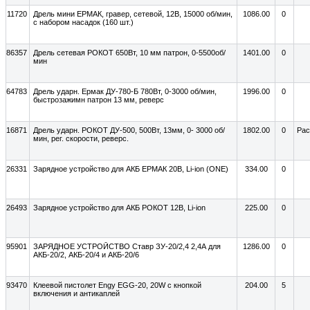
11720
Дрель мини ЕРМАК, гравер, сетевой, 12В, 15000 об/мин,
1086.00
0
с набором насадок (160 шт.)
86357
Дрель сетевая РОКОТ 650Вт, 10 мм патрон, 0-5500об/
1401.00
0
мин
64783
Дрель ударн. Ермак ДУ-780-Б 780Вт, 0-3000 об/мин,
1996.00
0
быстрозажимн патрон 13 мм, реверс
16871
Дрель ударн. РОКОТ ДУ-500, 500Вт, 13мм, 0- 3000 об/
1802.00
0
Рас
мин, рег. скорости, реверс.
26331
Зарядное устройство для АКБ ЕРМАК 20В, Li-ion (ONE)
334.00
0
26493
Зарядное устройство для АКБ РОКОТ 12В, Li-ion
225.00
0
95901
ЗАРЯДНОЕ УСТРОЙСТВО Ставр ЗУ-20/2,4 2,4А для
1286.00
0
АКБ-20/2, АКБ-20/4 и АКБ-20/6
93470
Клеевой пистолет Engy EGG-20, 20W с кнопкой
204.00
5
включения и антикаплей