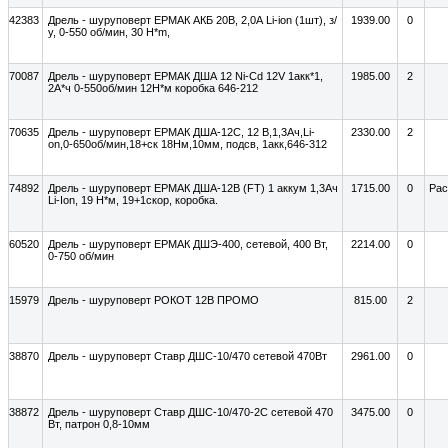
42383
Дрель - шуруповерт ЕРМАК АКБ 20В, 2,0А Li-ion (1шт), з/
1939.00
0
у, 0-550 об/мин, 30 H*m,
70087
Дрель - шуруповерт ЕРМАК ДША 12 Ni-Cd 12V 1акк*1,
1985.00
2
2А*ч 0-550об/мин 12Н*м коробка 646-212
70635
Дрель - шуруповерт ЕРМАК ДША-12C, 12 В,1,3Ач,Li-
2330.00
2
on,0-650об/мин,18+ск 18Нм,10мм, подсв, 1акк,646-312
74892
Дрель - шуруповерт ЕРМАК ДША-12В (FT) 1 аккум 1,3Ач
1715.00
0
Рас
Li-Ion, 19 Н*м, 19+1скор, коробка.
60520
Дрель - шуруповерт ЕРМАК ДШЭ-400, сетевой, 400 Вт,
2214.00
0
0-750 об/мин
15979
Дрель - шуруповерт РОКОТ 12В ПРОМО
815.00
2
38870
Дрель - шуруповерт Ставр ДШС-10/470 сетевой 470Вт
2961.00
0
38872
Дрель - шуруповерт Ставр ДШС-10/470-2C сетевой 470
3475.00
0
Вт, патрон 0,8-10мм