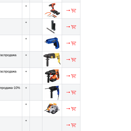
+
+
+
аспродажа
+
аспродажа
+
продажа-10%
+
+
+