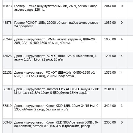
10873
Гравер ЕРМАК аккумуляторный 8В, 2А-Ч, рег.об, набор
2044.00
0
аксессуаров 126 пр.
48878
Гравер РОКОТ, 18Вт, 22000 об*мин, набор аксессуаров
1052.00
0
24 предмета
95249
Дрель - шуруповерт ЕРМАК аккум. ударный, ДША-20,
1950.00
4
20В, 2А*ч, 0-400-1500 об.мин, 40 н*м
13626
Дрель - шуруповерт РОКОТ ДША-12в, 0-550 об/мин, 1
1207.00
4
аккум 1,3Ач, Li-on (1 акк), 18 н*м
21131
Дрель - шуруповерт РОКОТ ДША-14в, 0-550-1550 об/
1378.00
4
мин, 1,3 Li-on (1 акк), 28 н*м, подсветка
68109
Дрель - шуруповерт Hammer Flex ACD12LE аккум 12.0В
2118.00
0
Li-Ion 1шт x1.3Ач 10мм 0-550об/мин 18Нм зар.3ч
87819
Дрель - шуруповерт Kolner KDD 18BL 10мм 34/15 Нм, 0-
3424.00
1
1350 об/мин, 2 скор, без аккум и з/у
30940
Дрель - шуруповерт Kolner KED 300V сетевой 300Вт, 0-
2360.00
0
800 об/мин, патрон 0,8-10мм быстрозажим, ревер