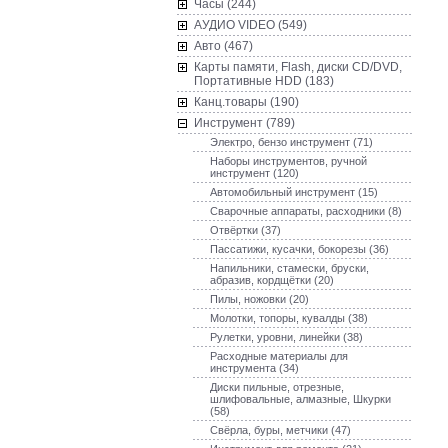
Часы (244)
AУДИО VIDEO (549)
Авто (467)
Карты памяти, Flash, диски CD/DVD,
Портативные HDD (183)
Канц.товары (190)
Инструмент (789)
Электро, бензо инструмент (71)
Наборы инструментов, ручной
инструмент (120)
Автомобильный инструмент (15)
Сварочные аппараты, расходники (8)
Отвёртки (37)
Пассатижи, кусачки, бокорезы (36)
Напильники, стамески, бруски,
абразив, кордщётки (20)
Пилы, ножовки (20)
Молотки, топоры, кувалды (38)
Рулетки, уровни, линейки (38)
Расходные материалы для
инструмента (34)
Диски пильные, отрезные,
шлифовальные, алмазные, Шкурки
(58)
Свёрла, буры, метчики (47)