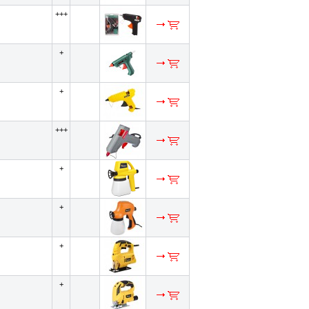
+++
+
+
+++
+
+
+
+