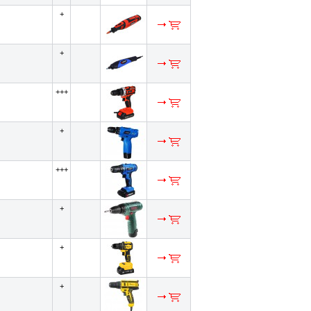
+
+
+++
+
+++
+
+
+