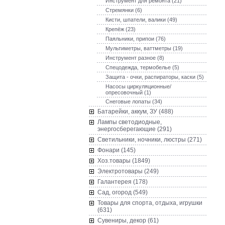
Инструмент для ремонта (21)
Стремянки (6)
Кисти, шпатели, валики (49)
Крепёж (23)
Паяльники, припои (76)
Мультиметры, ваттметры (19)
Инструмент разное (8)
Спецодежда, термобелье (5)
Защита - очки, распираторы, каски (5)
Насосы циркуляционные/
опресовочный (1)
Снеговые лопаты (34)
Батарейки, аккум, ЗУ (488)
Лампы светодиодные,
энергосберегающие (291)
Светильники, ночники, люстры (271)
Фонари (145)
Хоз.товары (1849)
Электротовары (249)
Галантерея (178)
Сад, огород (549)
Товары для спорта, отдыха, игрушки
(631)
Сувениры, декор (61)