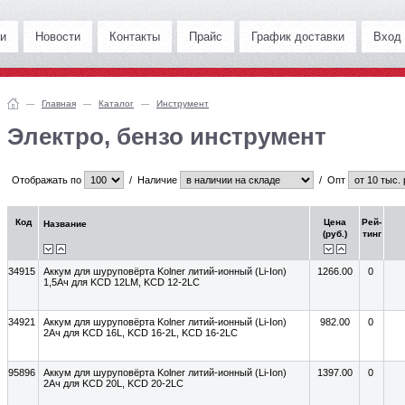
и
Новости
Контакты
Прайс
График доставки
Вход
Главная
Каталог
Инструмент
Электро, бензо инструмент
Отображать по
/
Наличие
/
Опт
Код
Цена
Рей-
Название
(руб.)
тинг
34915
Аккум для шуруповёрта Kolner литий-ионный (Li-Ion)
1266.00
0
1,5Ач для KCD 12LM, KCD 12-2LС
34921
Аккум для шуруповёрта Kolner литий-ионный (Li-Ion)
982.00
0
2Ач для KCD 16L, KCD 16-2L, KCD 16-2LC
95896
Аккум для шуруповёрта Kolner литий-ионный (Li-Ion)
1397.00
0
2Ач для KCD 20L, KCD 20-2LС