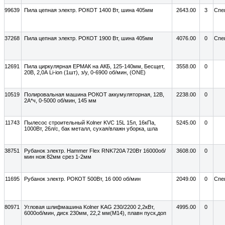
99639
Пила цепная электр. РОКОТ 1400 Вт, шина 405мм
2643.00
3
Спе
37268
Пила цепная электр. РОКОТ 1900 Вт, шина 405мм
4076.00
0
Спе
12691
Пила циркулярная ЕРМАК на АКБ, 125-140мм, Бесщет,
3558.00
0
20В, 2,0А Li-ion (1шт), з/у, 0-6900 об/мин, (ONE)
10519
Полировальная машина РОКОТ аккумуляторная, 12В,
2238.00
0
2А*ч, 0-5000 об/мин, 145 мм
11743
Пылесос строительный Kolner KVC 15L 15л, 16кПа,
5245.00
0
1000Вт, 26л/с, бак металл, сухая/влажн уборка, шла
38751
Рубанок электр. Hammer Flex RNK720A 720Вт 16000об/
3608.00
0
мин нож 82мм срез 1-2мм
11695
Рубанок электр. РОКОТ 500Вт, 16 000 об/мин
2049.00
0
Спе
80971
Угловая шлифмашина Kolner KAG 230/2200 2,2кВт,
4995.00
0
6000об/мин, диск 230мм, 22,2 мм(М14), плавн пуск,доп