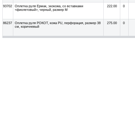
93702
Оплетка руля Ермак, экокожа, со вставками
222.00
0
<фиолетовый>, черный, размер М
86237
Оплетка руля РОКОТ, кожа PU, перфорация, размер 38
275.00
0
см, коричневый