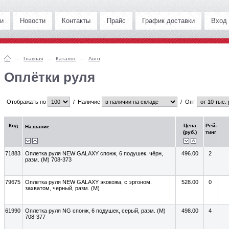
и
Новости
Контакты
Прайс
График доставки
Вход
Главная
Каталог
Авто
Оплётки руля
Отображать по
/
Наличие
/
Опт
Код
Цена
Рей-
Название
(руб.)
тинг
71883
Оплетка руля NEW GALAXY спонж, 6 подушек, чёрн,
496.00
2
разм. (M) 708-373
79675
Оплетка руля NEW GALAXY экокожа, с эргоном.
528.00
0
захватом, черный, разм. (М)
61990
Оплетка руля NG спонж, 6 подушек, серый, разм. (M)
498.00
4
708-377