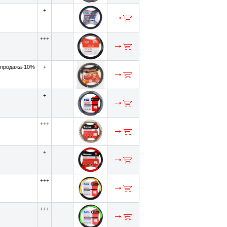
+
+++
спродажа-10%
+
+
+++
+
+++
+++