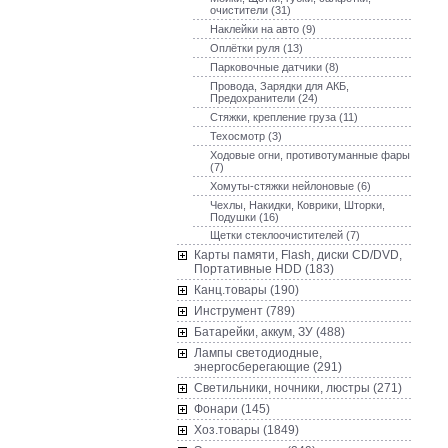
очистители (31)
Наклейки на авто (9)
Оплётки руля (13)
Парковочные датчики (8)
Провода, Зарядки для АКБ,
Предохранители (24)
Стяжки, крепление груза (11)
Техосмотр (3)
Ходовые огни, противотуманные фары
(7)
Хомуты-стяжки нейлоновые (6)
Чехлы, Накидки, Коврики, Шторки,
Подушки (16)
Щетки стеклоочистителей (7)
Карты памяти, Flash, диски CD/DVD,
Портативные HDD (183)
Канц.товары (190)
Инструмент (789)
Батарейки, аккум, ЗУ (488)
Лампы светодиодные,
энергосберегающие (291)
Светильники, ночники, люстры (271)
Фонари (145)
Хоз.товары (1849)