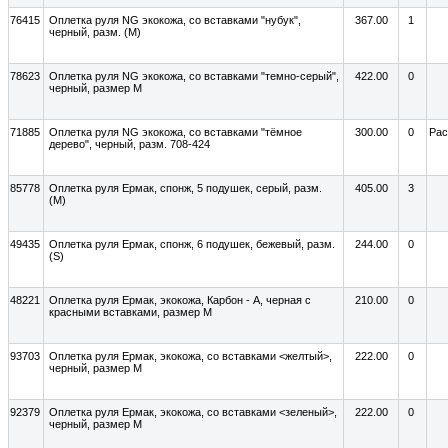
76415
Оплетка руля NG экокожа, со вставками "нубук",
367.00
1
черный, разм. (М)
78623
Оплетка руля NG экокожа, со вставками "темно-серый",
422.00
0
черный, размер М
71885
Оплетка руля NG экокожа, со вставками "тёмное
300.00
0
Ра
дерево", черный, разм. 708-424
85778
Оплетка руля Ермак, спонж, 5 подушек, серый, разм.
405.00
3
(М)
49435
Оплетка руля Ермак, спонж, 6 подушек, бежевый, разм.
244.00
0
(S)
48221
Оплетка руля Ермак, экокожа, Карбон - А, черная с
210.00
0
красными вставками, размер М
93703
Оплетка руля Ермак, экокожа, со вставками <желтый>,
222.00
0
черный, размер М
92379
Оплетка руля Ермак, экокожа, со вставками <зеленый>,
222.00
0
черный, размер М