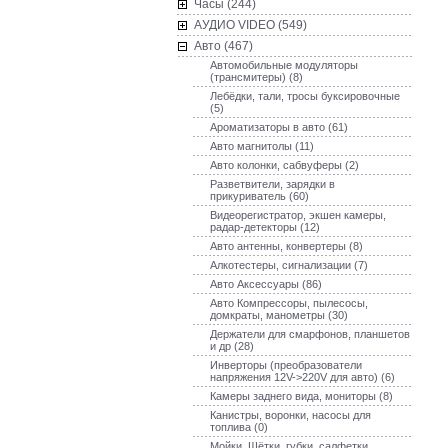
Часы (244)
AУДИО VIDEO (549)
Авто (467)
Автомобильные модуляторы
(трансмитеры) (8)
Лебёдки, тали, тросы буксировочные
(5)
Ароматизаторы в авто (61)
Авто магнитолы (11)
Авто колонки, сабвуферы (2)
Разветвители, зарядки в
прикуриватель (60)
Видеорегистратор, экшен камеры,
радар-детекторы (12)
Авто антенны, конвертеры (8)
Алкотестеры, сигнализации (7)
Авто Аксессуары (86)
Авто Компрессоры, пылесосы,
домкраты, манометры (30)
Держатели для смарфонов, планшетов
и др (28)
Инверторы (преобразователи
напряжения 12V->220V для авто) (6)
Камеры заднего вида, мониторы (8)
Канистры, воронки, насосы для
топлива (0)
Мойки, Щётки, губки, салфетки,