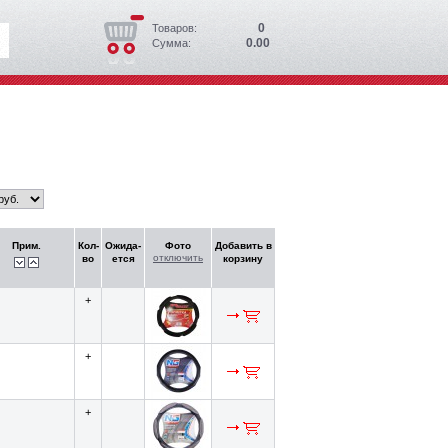
0
Товаров:
0.00
Сумма:
Прим.
Кол-
Ожида-
Фото
Добавить в
отключить
во
ется
корзину
+
+
+