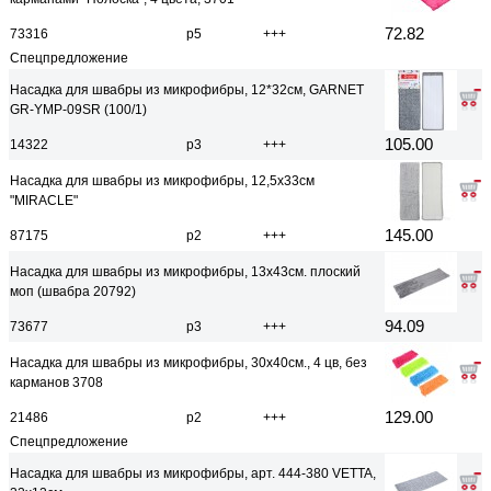
72.82
73316
р5
+++
Спецпредложение
Насадка для швабры из микрофибры, 12*32см, GARNET
GR-YMP-09SR (100/1)
105.00
14322
р3
+++
Насадка для швабры из микрофибры, 12,5х33см
"MIRACLE"
145.00
87175
р2
+++
Насадка для швабры из микрофибры, 13х43см. плоский
моп (швабра 20792)
94.09
73677
р3
+++
Насадка для швабры из микрофибры, 30х40см., 4 цв, без
карманов 3708
129.00
21486
р2
+++
Спецпредложение
Насадка для швабры из микрофибры, арт. 444-380 VETTA,