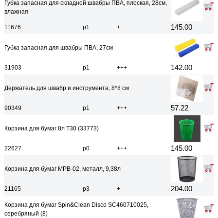
Губка запасная для складной швабры ПВА, плоская, 28см,
влажная
145.00
11676
р1
+
Губка запасная для швабры ПВА, 27см
142.00
31903
р1
+++
Держатель для швабр и инструмента, 8*8 см
57.22
90349
р1
+++
Корзина для бумаг 8л Т30 (33773)
145.00
22627
р0
+++
Корзина для бумаг MPB-02, металл, 9,38л
204.00
21165
р3
+
Корзина для бумаг Spin&Clean Disco SC460710025,
серебряный (8)