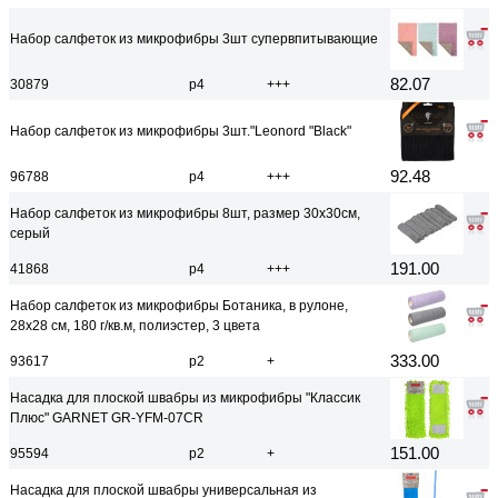
Набор салфеток из микрофибры 3шт супервпитывающие
82.07
30879
р4
+++
Набор салфеток из микрофибры 3шт."Leonord "Black"
92.48
96788
р4
+++
Набор салфеток из микрофибры 8шт, размер 30х30см,
серый
191.00
41868
р4
+++
Набор салфеток из микрофибры Ботаника, в рулоне,
28х28 см, 180 г/кв.м, полиэстер, 3 цвета
333.00
93617
р2
+
Насадка для плоской швабры из микрофибры "Классик
Плюс" GARNET GR-YFM-07CR
151.00
95594
р2
+
Насадка для плоской швабры универсальная из