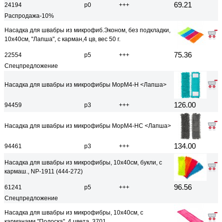
69.21
24194
р0
+++
Распродажа-10%
Насадка для швабры из микрофиб.Эконом, без подкладки,
10х40см, "Лапша", с карман,4 цв, вес 50 г.
75.36
22554
р5
+++
Спецпредложение
Насадка для швабры из микрофибры MopM4-H <Лапша>
126.00
94459
р3
+++
Насадка для швабры из микрофибры MopM4-HС <Лапша>
134.00
94461
р3
+++
Насадка для швабры из микрофибры, 10х40см, букли, с
кармаш., NP-1911 (444-272)
96.56
61241
р5
+++
Спецпредложение
Насадка для швабры из микрофибры, 10х40см, с
карманами "Полоска", 4 цвета, 3701