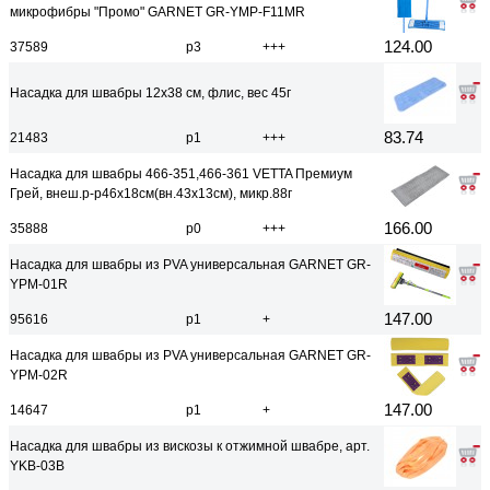
микрофибры "Промо" GARNET GR-YMP-F11MR
124.00
37589
р3
+++
Насадка для швабры 12х38 см, флис, вес 45г
83.74
21483
р1
+++
Насадка для швабры 466-351,466-361 VETTA Премиум
Грей, внеш.р-р46х18см(вн.43х13см), микр.88г
166.00
35888
р0
+++
Насадка для швабры из PVA универсальная GARNET GR-
YPM-01R
147.00
95616
р1
+
Насадка для швабры из PVA универсальная GARNET GR-
YPM-02R
147.00
14647
р1
+
Насадка для швабры из вискозы к отжимной швабре, арт.
YKB-03В