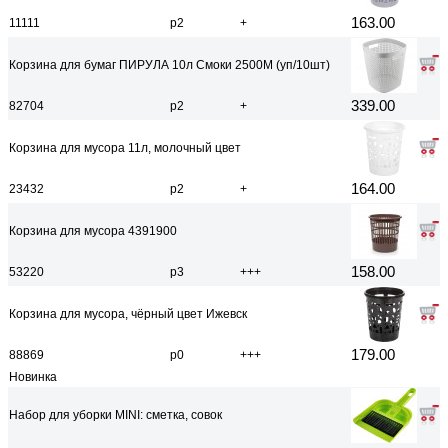
163.00
11111
р2
+
Корзина для бумаг ПИРУЛА 10л Смоки 2500M (уп/10шт)
339.00
82704
р2
+
Корзина для мусора 11л, молочный цвет
164.00
23432
р2
+
Корзина для мусора 4391900
158.00
53220
р3
+++
Корзина для мусора, чёрный цвет Ижевск
179.00
88869
р0
+++
Новинка
Набор для уборки MINI: сметка, совок