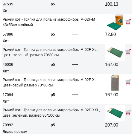
100.13
97535
р5
+++
Хит
Рыжий кот - Тряпка для пола из микрофибры M-02F-M
43х53см зелёный
72.80
57896
р5
+++
Хит
Рыжий кот - Тряпка для пола из микрофибры M-02F-XL,
цвет - зеленый, размер 70*80 см
167.00
46036
р5
+++
Хит
Рыжий кот - Тряпка для пола из микрофибры M-02F-XL,
цвет- серый размер 70*80 см
167.00
17094
р5
+++
Хит
Рыжий кот - Тряпка для пола из микрофибры M-02F-XXL,
цвет: зеленый, размер 80*100 см
207.00
70992
р5
+++
Лидер продаж