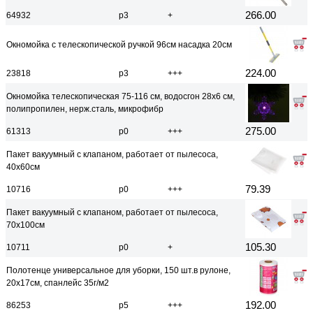
266.00
64932
р3
+
Окномойка с телескопической ручкой 96см насадка 20см
224.00
23818
р3
+++
Окномойка телескопическая 75-116 см, водосгон 28х6 см,
полипропилен, нерж.сталь, микрофибр
275.00
61313
р0
+++
Пакет вакуумный с клапаном, работает от пылесоса,
40x60см
79.39
10716
р0
+++
Пакет вакуумный с клапаном, работает от пылесоса,
70х100см
105.30
10711
р0
+
Полотенце универсальное для уборки, 150 шт.в рулоне,
20х17см, спанлейс 35г/м2
192.00
86253
р5
+++