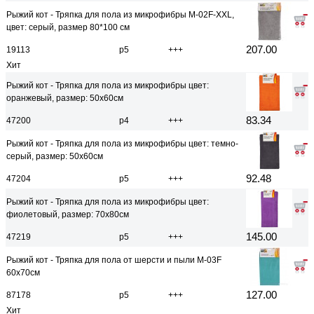
Рыжий кот - Тряпка для пола из микрофибры M-02F-XXL,
цвет: серый, размер 80*100 см
207.00
19113
р5
+++
Хит
Рыжий кот - Тряпка для пола из микрофибры цвет:
оранжевый, размер: 50х60см
83.34
47200
р4
+++
Рыжий кот - Тряпка для пола из микрофибры цвет: темно-
серый, размер: 50х60см
92.48
47204
р5
+++
Рыжий кот - Тряпка для пола из микрофибры цвет:
фиолетовый, размер: 70х80см
145.00
47219
р5
+++
Рыжий кот - Тряпка для пола от шерсти и пыли M-03F
60х70см
127.00
87178
р5
+++
Хит