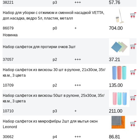
57.76
38221
р3
+++
Набор для уборки с отжимом и сменной насадкой VETTA,
доп.насадка, ведро 5л, пластик, металл
704.00
86079
р0
+
Новинка
Набор салфеток для протирки очков 3шт
37.21
37057
р2
+++
Набор салфеток из вискозы 30 шт в рулоне, 21х30см, 35г/
кв.м., 3 цвета
135.00
10709
р2
+++
Набор салфеток из вискозы 50шт в рулоне, 25x30см, 35г/
кв.м., 3 цвета
211.00
10710
р3
+
Набор салфеток из микрофибры 2шт для мытья окон
Leonord
86.81
30662
р4
+++