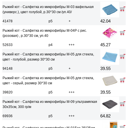
Рыжий кот - Салфетка из микрофибры M-03 вафельная
(универс.), цвет голубой, р.30*30 см /уп.40/
42.04
41478
р5
+
Рыжий кот - Салфетка из микрофибры M-04P с рис.
(розовая) , р.30*30 см, уп.40
45.27
52633
р4
+++
Рыжий кот - Салфетка из микрофибры M-05 для стекла,
цвет - голубой, размер 30*30 см
39.55
94148
р5
+
Рыжий кот - Салфетка из микрофибры M-05 для стекла,
цвет - серый, размер 30*30 см
39.55
39820
р5
+++
Рыжий кот - Салфетка из микрофибры M-09 ультрамягкая
30x35см, 300 гp/м
64.82
69936
р5
+++