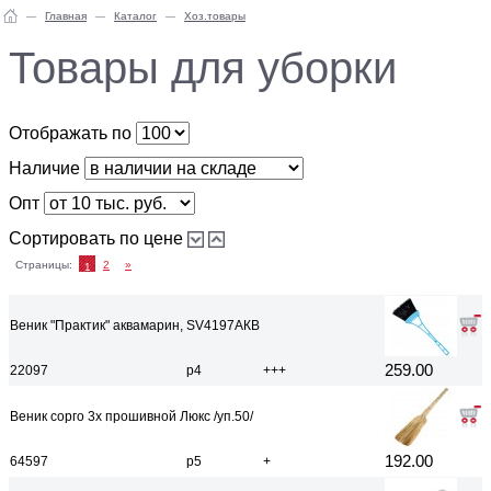
Главная
Каталог
Хоз.товары
Товары для уборки
Отображать по
Наличие
Опт
Сортировать по цене
Страницы:
2
»
1
Веник "Практик" аквамарин, SV4197АКВ
259.00
22097
р4
+++
Веник сорго 3х прошивной Люкс /уп.50/
192.00
64597
р5
+