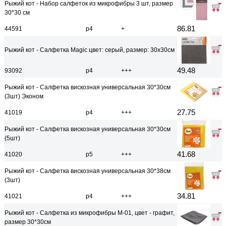
Рыжий кот - Набор салфеток из микрофибры 3 шт, размер
30*30 см
86.81
44591
р4
+
Рыжий кот - Салфетка Magic цвет: серый, размер: 30х30см
49.48
93092
р4
+++
Рыжий кот - Салфетка вискозная универсальная 30*30см
(3шт) Эконом
27.75
41019
р4
+++
Рыжий кот - Салфетка вискозная универсальная 30*30см
(5шт)
41.68
41020
р5
+++
Рыжий кот - Салфетка вискозная универсальная 30*38см
(3шт)
34.81
41021
р4
+++
Рыжий кот - Салфетка из микрофибры M-01, цвет - графит,
размер 30*30см