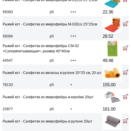
Рыжий кот - Салфетка из микрофибры М-01Есо 25*25см
22.36
59393
р5
+++
Рыжий кот - Салфетка из микрофибры М-02Есо 25*25см
28.52
59394
р5
+++
Рыжий кот - Салфетка из микрофибры CM-02
<Супервпитывающая>, размер 40*40см
49.48
44547
р5
+++
Рыжий кот - Салфетки из вискозы в рулоне 20*25 см, 20 шт.
155.00
78133
р5
+
Рыжий кот - Салфетки из микрофибры в коробке 20шт
161.00
23977
р5
+
Рыжий кот - Салфетки из микрофибры в рулоне 20шт