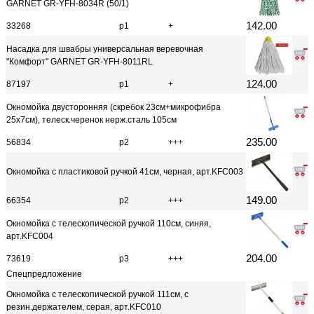
GARNET GR-YFH-8034R (50/1)
142.00
33268
р1
+
Насадка для швабры универсальная веревочная
"Комфорт" GARNET GR-YFH-8011RL
124.00
87197
р1
+
Окномойка двусторонняя (скребок 23см+микрофибра
25х7см), телеск.черенок нерж.сталь 105см
235.00
56834
р2
+++
Окномойка с пластиковой ручкой 41см, черная, арт.KFC003
149.00
66354
р2
+++
Окномойка с телескопической ручкой 110см, синяя,
арт.KFC004
204.00
73619
р3
+++
Спецпредложение
Окномойка с телескопической ручкой 111см, с
резин.держателем, серая, арт.KFC010