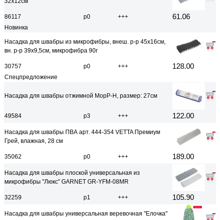
32х12см
61.06
86117
р0
+++
Новинка
Насадка для швабры из микрофибры, внеш. р-р 45х16см,
вн. р-р 39х9,5см, микрофибра 90г
128.00
30757
р0
+++
Спецпредложение
Насадка для швабры отжимной MopP-H, размер: 27см
122.00
49584
р3
+++
Насадка для швабры ПВА арт. 444-354 VETTA Премиум
Грей, влажная, 28 см
189.00
35062
р0
+++
Насадка для швабры плоской универсальная из
микрофибры "Люкс" GARNET GR-YFM-08MR
105.90
32259
р1
+++
Насадка для швабры универсальная веревочная "Елочка"