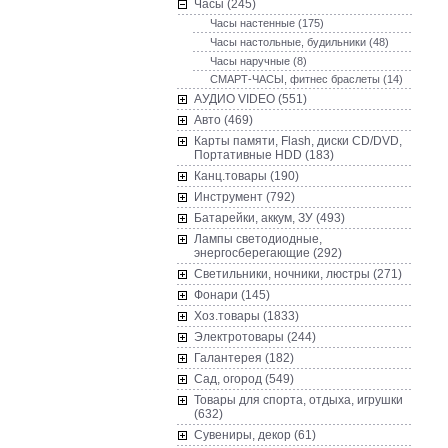
Часы (245)
Часы настенные (175)
Часы настольные, будильники (48)
Часы наручные (8)
СМАРТ-ЧАСЫ, фитнес браслеты (14)
AУДИО VIDEO (551)
Авто (469)
Карты памяти, Flash, диски CD/DVD,
Портативные HDD (183)
Канц.товары (190)
Инструмент (792)
Батарейки, аккум, ЗУ (493)
Лампы светодиодные,
энергосберегающие (292)
Светильники, ночники, люстры (271)
Фонари (145)
Хоз.товары (1833)
Электротовары (244)
Галантерея (182)
Сад, огород (549)
Товары для спорта, отдыха, игрушки
(632)
Сувениры, декор (61)