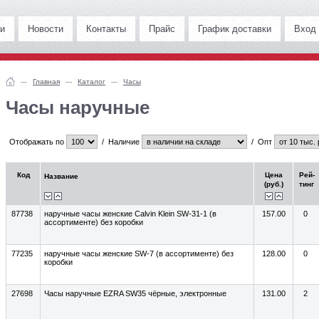
и
Новости
Контакты
Прайс
График доставки
Вход
Главная
Каталог
Часы
Часы наручные
Отображать по
/
Наличие
/
Опт
Код
Цена
Рей-
Название
(руб.)
тинг
87738
наручные часы женские Calvin Klein SW-31-1 (в
157.00
0
ассортименте) без коробки
77235
наручные часы женские SW-7 (в ассортименте) без
128.00
0
коробки
27698
Часы наручные EZRA SW35 чёрные, электронные
131.00
2