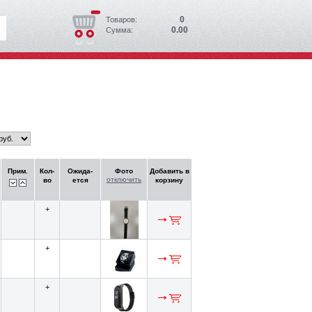
0
Товаров:
0.00
Сумма:
Прим.
Кол-
Ожида-
Фото
Добавить в
отключить
во
ется
корзину
+
+
+