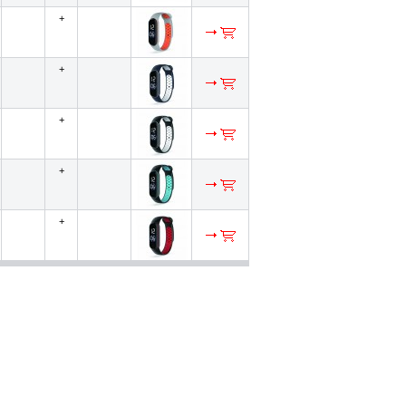
+
+
+
+
+