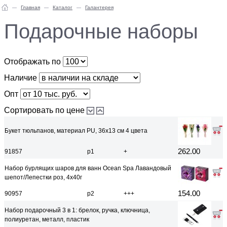
Главная
Каталог
Галантерея
Подарочные наборы
Отображать по
Наличие
Опт
Сортировать по цене
Букет тюльпанов, материал PU, 36х13 см 4 цвета
262.00
91857
р1
+
Набор бурлящих шаров для ванн Ocean Spa Лавандовый
шепот/Лепестки роз, 4x40г
154.00
90957
р2
+++
Набор подарочный 3 в 1: брелок, ручка, ключница,
полиуретан, металл, пластик