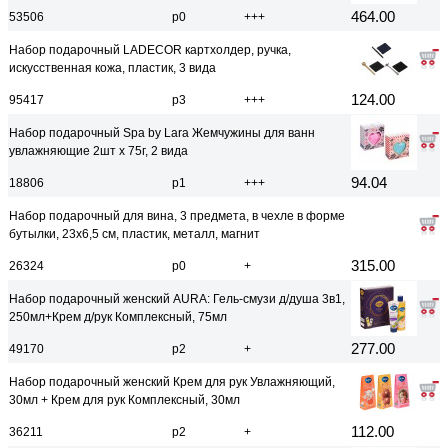
464.00
53506
р0
+++
Набор подарочный LADECOR картхолдер, ручка,
искусственная кожа, пластик, 3 вида
124.00
95417
р3
+++
Набор подарочный Spa by Lara Жемчужины для ванн
увлажняющие 2шт x 75г, 2 вида
94.04
18806
р1
+++
Набор подарочный для вина, 3 предмета, в чехле в форме
бутылки, 23х6,5 см, пластик, металл, магнит
315.00
26324
р0
+
Набор подарочный женский AURA: Гель-смузи д/душа 3в1,
250мл+Крем д/рук Комплексный, 75мл
277.00
49170
р2
+
Набор подарочный женский Крем для рук Увлажняющий,
30мл + Крем для рук Комплексный, 30мл
112.00
36211
р2
+