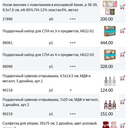
Носки женские с пожеланием в консервной банке, р 36-39,
9,5х7,6 см, х/б-85% ПА-12% эластан3%, метал
200.00
27896
р0
+++
Подарочный набор для СПА из 3-х предметов, НБ22-01
444.00
98061
р1
+++
Подарочный набор для СПА из 4-х предметов, НБ22-03
328.00
98096
р1
+++
Подарочный сувенир-открывашка, 4,5x14,5 см, МДФ и
металл, 3 дизайна, арт.1
124.00
96218
р2
+
Подарочный сувенир-открывашка, 7x20 см, МДФ и металл,
3 дизайна, арт.2
151.00
96219
р1
+++
Салфетка для уборки, 35x75 см, 2 дизайна, цвет розовый,