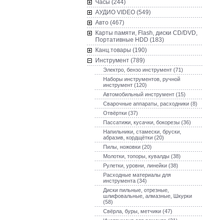
Часы (244)
AУДИО VIDEO (549)
Авто (467)
Карты памяти, Flash, диски CD/DVD,
Портативные HDD (183)
Канц.товары (190)
Инструмент (789)
Электро, бензо инструмент (71)
Наборы инструментов, ручной
инструмент (120)
Автомобильный инструмент (15)
Сварочные аппараты, расходники (8)
Отвёртки (37)
Пассатижи, кусачки, бокорезы (36)
Напильники, стамески, бруски,
абразив, кордщётки (20)
Пилы, ножовки (20)
Молотки, топоры, кувалды (38)
Рулетки, уровни, линейки (38)
Расходные материалы для
инструмента (34)
Диски пильные, отрезные,
шлифовальные, алмазные, Шкурки
(58)
Свёрла, буры, метчики (47)