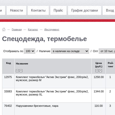
и
Новости
Контакты
Прайс
График доставки
Вход
Главная
Каталог
Инструмент
Спецодежда, термобелье
Отображать по
/
Наличие
/
Опт
Код
Цена
Рей-
Название
(руб.)
тинг
12975
Комплект термобелья "Актив Экстрим" флис, 200гр/м2,
1258.00
1
мужское, размер M
33083
Комплект термобелья "Актив Экстрим" флис, 200гр/м2,
1344.00
2
мужское, размер XL
76402
Нарукавники брезентовые, пара
116.00
3