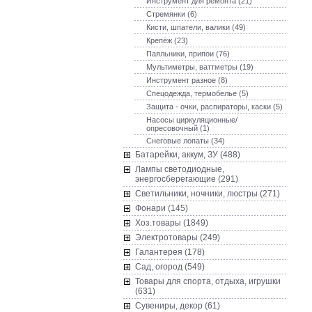
Инструмент для ремонта (21)
Стремянки (6)
Кисти, шпатели, валики (49)
Крепёж (23)
Паяльники, припои (76)
Мультиметры, ваттметры (19)
Инструмент разное (8)
Спецодежда, термобелье (5)
Защита - очки, распираторы, каски (5)
Насосы циркуляционные/
опресовочный (1)
Снеговые лопаты (34)
Батарейки, аккум, ЗУ (488)
Лампы светодиодные,
энергосберегающие (291)
Светильники, ночники, люстры (271)
Фонари (145)
Хоз.товары (1849)
Электротовары (249)
Галантерея (178)
Сад, огород (549)
Товары для спорта, отдыха, игрушки
(631)
Сувениры, декор (61)