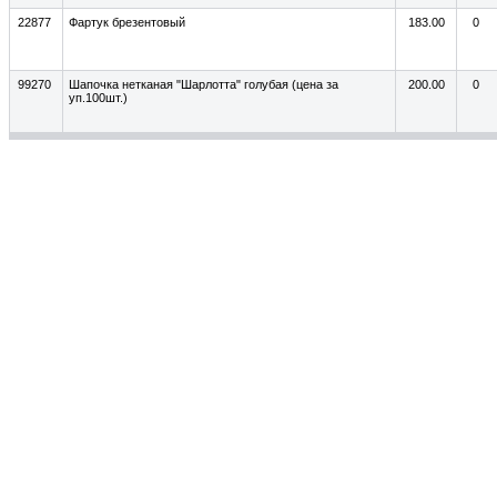
22877
Фартук брезентовый
183.00
0
99270
Шапочка нетканая "Шарлотта" голубая (цена за
200.00
0
уп.100шт.)