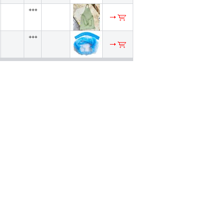
+++
+++