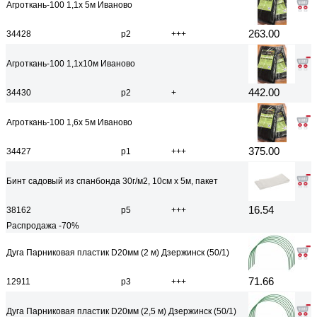
Агроткань-100 1,1х 5м Иваново
263.00
34428
р2
+++
Агроткань-100 1,1х10м Иваново
442.00
34430
р2
+
Агроткань-100 1,6х 5м Иваново
375.00
34427
р1
+++
Бинт садовый из спанбонда 30г/м2, 10см x 5м, пакет
16.54
38162
р5
+++
Распродажа -70%
Дуга Парниковая пластик D20мм (2 м) Дзержинск (50/1)
71.66
12911
р3
+++
Дуга Парниковая пластик D20мм (2,5 м) Дзержинск (50/1)