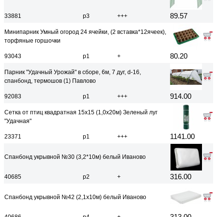
89.57
33881
р3
+++
Минипарник Умный огород 24 ячейки, (2 вставка*12ячеек),
торфяные горшочки
80.20
93043
р1
+
Парник "Удачный Урожай" в сборе, 6м, 7 дуг, d-16,
спанбонд, термошов (1) Павлово
914.00
92083
р1
+++
Сетка от птиц квадратная 15х15 (1,0х20м) Зеленый луг
"Удачная"
1141.00
23371
р1
+++
Спанбонд укрывной №30 (3,2*10м) белый Иваново
316.00
40685
р2
+
Спанбонд укрывной №42 (2,1х10м) белый Иваново
313.00