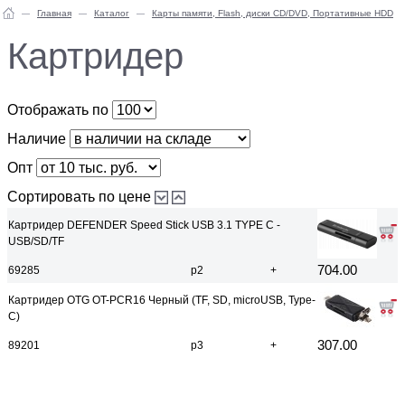
Главная
Каталог
Карты памяти, Flash, диски CD/DVD, Портативные HDD
Картридер
Отображать по
Наличие
Опт
Сортировать по цене
Картридер DEFENDER Speed Stick USB 3.1 TYPE C -
USB/SD/TF
704.00
69285
р2
+
Картридер OTG OT-PCR16 Черный (TF, SD, microUSB, Type-
C)
307.00
89201
р3
+