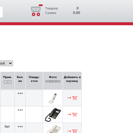
0
Товаров:
0.00
Сумма:
Прим.
Кол-
Ожида-
Фото
Добавить в
отключить
во
ется
корзину
+++
+++
Хит
+++