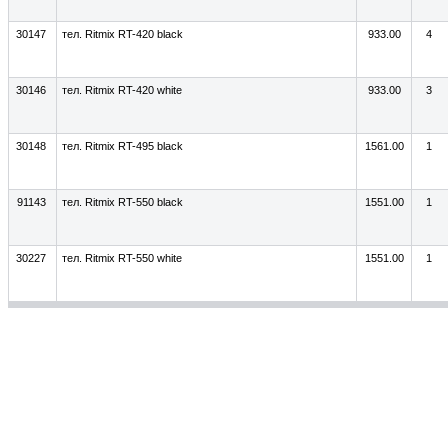
30147
тел. Ritmix RT-420 black
933.00
4
30146
тел. Ritmix RT-420 white
933.00
3
30148
тел. Ritmix RT-495 black
1561.00
1
91143
тел. Ritmix RT-550 black
1551.00
1
30227
тел. Ritmix RT-550 white
1551.00
1