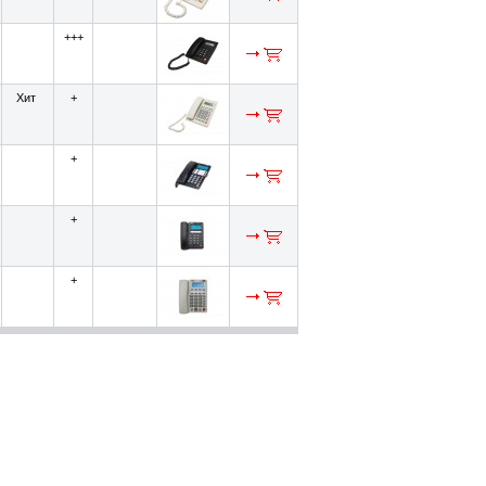
+++
Хит
+
+
+
+