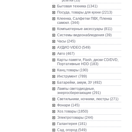
розетки (33)
Бытовая техника (1341)
Посуда, товары для кухни (2213)
Клеенка, Салфетки ПВХ, Пленка
самокл. (344)
Компьютерные аксессуары (811)
Системы видеонаблюдения (39)
Часы (245)
AУДИО VIDEO (549)
Авто (467)
Карты памяти, Flash, диски CD/DVD,
Портативные HDD (183)
Канц.товары (190)
Инструмент (789)
Батарейки, аккум, ЗУ (492)
Лампы светодиодные,
энергосберегающие (291)
Светильники, ночники, люстры (271)
Фонари (145)
Хоз.товары (1850)
Электротовары (244)
Галантерея (181)
Сад, огород (549)