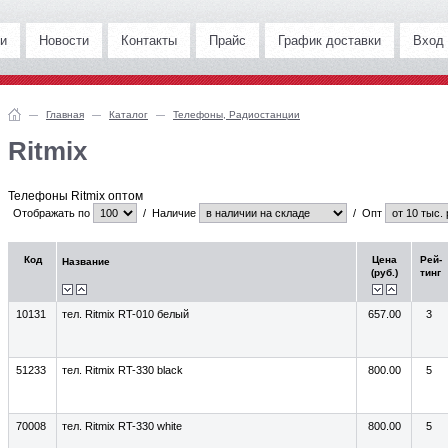
и
Новости
Контакты
Прайс
График доставки
Вход
Главная
Каталог
Телефоны, Радиостанции
Ritmix
Телефоны Ritmix оптом
Отображать по
/
Наличие
/
Опт
Код
Цена
Рей-
Название
(руб.)
тинг
10131
тел. Ritmix RT-010 белый
657.00
3
51233
тел. Ritmix RT-330 black
800.00
5
70008
тел. Ritmix RT-330 white
800.00
5