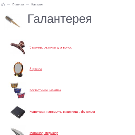
Главная
Каталог
Галантерея
Заколки, резинки для волос
Зеркала
Косметички, макияж
Кошельки, партмоне, визитницы, футляры
Маникюр, педикюр