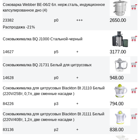
Соковарка Webber BE-06/2 6л. нерж.сталь, индукционное
капсулированное дно (4)
2650.00
23382
р0
+++
Распродажа -21%
Соковыжималка BQ J1000 Стальной-черный
3177.00
14627
р5
+
Соковыжималка BQ J1731 Белый для цитрусовых
948.00
14628
р0
+
Соковыжималка для цитрусовых Blackton Bt J1110 Белый
(220V/25Вт, 0,7л, две сменные насадки )
794.00
84226
р3
+
Соковыжималка для цитрусовых Blackton Bt J1111 Белый
(220V/40Вт, 1,2л, две сменные насадки )
838.00
83136
р2
+