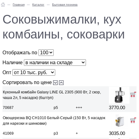
Главная
Каталог
Бытовая техника
Соковыжималки, кух
комбаины, соковарки
Отображать по
Наличие
Опт
Сортировать по цене
Кухонный комбайн Galaxy LINE GL 2305 (900 Вт, 2 скор,
чаша 2л, 5 насадок) (6шт/уп)
3770.00
70687
р5
+++
Овощерезка BQ CH1010 Белый-Серый (150 Вт, 5 насадок
для нарезки и шинковки)
3035.00
41069
р3
+