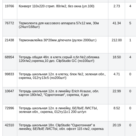
19766
Конверт 110х220 стрип. 80г/м2, без окна (уп.100)
2.73
4
76772
Термолента для кассового аппарата 57х12 мм, 30м
41.34
5
(24шт/168шт)
21438
Термонаклейка 30*20мм д/печати (рулон 2000шт.)
212.00
1
68954
Тетрадь общая 48л. в клетк.серый л,бл №2,обложка
18.50
4
120г/м2,скрепка,10 диз. ClipStudio GC (по100шт!)
99833
Тетрадь школьная 12л. в клетку, блок №2, зеленая обл.,
4.71
0
скрепка, 012ту13с5 (по200шт!)
10647
Тетрадь школьная 12л. в линейку Erich Krause, обл.
22.99
0
картон 180г/м2, "Однотонная", скрепка, 4 диз
72996
Тетрадь школьная 12л. в линейку, БЕЛЫЕ ЛИСТЫ,
8.52
0
зеленая обл., скрепка, 012ту11с1 200 шт/уп
42310
Тетрадь школьная 18л. ClipStudio "Однотонная" в
20.19
0
линейку, БЕЛЫЕ ЛИСТЫ, обл. офсет 115 г/м2, скрепка