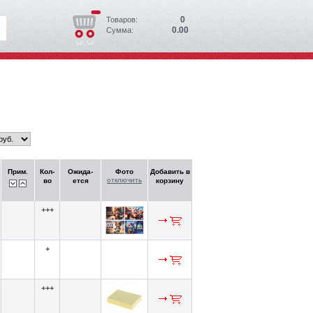
0
Товаров:
0.00
Сумма:
Прим.
Кол-
Ожида-
Фото
Добавить в
отключить
во
ется
корзину
+++
+
+++