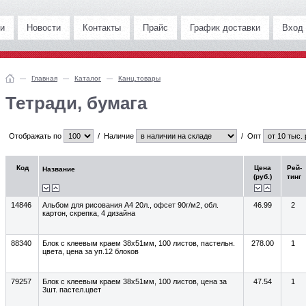
и
Новости
Контакты
Прайс
График доставки
Вход
Главная
Каталог
Канц.товары
Тетради, бумага
Отображать по
/
Наличие
/
Опт
Код
Цена
Рей-
Название
(руб.)
тинг
14846
Альбом для рисования A4 20л., офсет 90г/м2, обл.
46.99
2
картон, скрепка, 4 дизайна
88340
Блок с клеевым краем 38x51мм, 100 листов, пастельн.
278.00
1
цвета, цена за уп.12 блоков
79257
Блок с клеевым краем 38x51мм, 100 листов, цена за
47.54
1
3шт. пастел.цвет