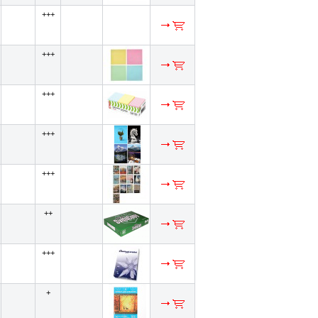
+++
+++
+++
+++
+++
++
+++
+