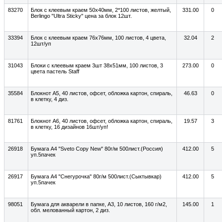
83270
Блок с клеевым краем 50x40мм, 2*100 листов, желтый,
331.00
0
Berlingo "Ultra Sticky" цена за блок 12шт.
33394
Блок с клеевым краем 76x76мм, 100 листов, 4 цвета,
32.04
2
12шт/уп
31043
Блоки с клеевым краем 3шт 38x51мм, 100 листов, 3
273.00
0
цвета пастель Staff
35584
Блокнот А5, 40 листов, офсет, обложка картон, спираль,
46.63
0
в клетку, 4 диз.
81761
Блокнот А6, 40 листов, офсет, обложка картон, спираль,
19.57
3
в клетку, 16 дизайнов 16шт/уп!
26918
Бумага А4 "Sveto Copy New" 80г/м 500лист.(Россия)
412.00
5
уп.5пачек
26917
Бумага А4 "Снегурочка" 80г/м 500лист.(Сыктывкар)
412.00
5
уп.5пачек
98051
Бумага для акварели в папке, A3, 10 листов, 160 г/м2,
145.00
1
обл. мелованный картон, 2 диз.