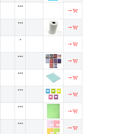
+++
+++
+
+++
+++
+++
+++
+++