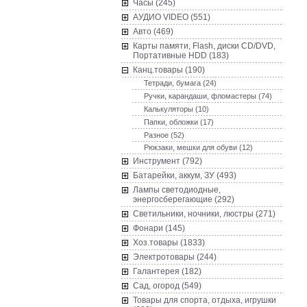
Часы (245)
AУДИО VIDEO (551)
Авто (469)
Карты памяти, Flash, диски CD/DVD,
Портативные HDD (183)
Канц.товары (190)
Тетради, бумага (24)
Ручки, карандаши, фломастеры (74)
Калькуляторы (10)
Папки, обложки (17)
Разное (52)
Рюкзаки, мешки для обуви (12)
Инструмент (792)
Батарейки, аккум, ЗУ (493)
Лампы светодиодные,
энергосберегающие (292)
Светильники, ночники, люстры (271)
Фонари (145)
Хоз.товары (1833)
Электротовары (244)
Галантерея (182)
Сад, огород (549)
Товары для спорта, отдыха, игрушки